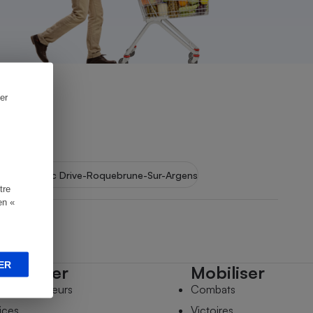
er
gens
Leclerc Drive-Roquebrune-Sur-Argens
tre
en «
ER
mpagner
Mobiliser
s comparateurs
Combats
ices
Victoires