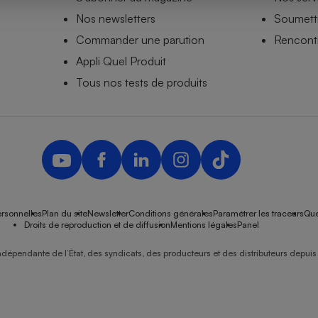
Nos newsletters
Soumettr
Commander une parution
Rencontr
Appli Quel Produit
- Ustensile
Foie gras
Tous nos tests de produits
Aide auditive
r
Assurance vie
Poêle à granulés
gne - Comment choisir une
lle de champagne
en ligne
rsonnelles
Plan du site
Newsletter
Conditions générales
Paramétrer les traceurs
Que
Ordinateur portable
Droits de reproduction et de diffusion
Mentions légales
Panel
Crème solaire
Lave-vaisselle
ndépendante de l’État, des syndicats, des producteurs et des distributeurs depuis 