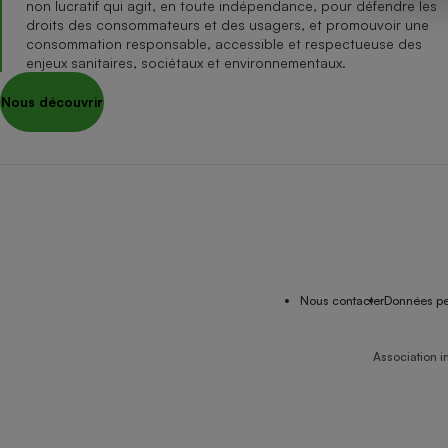
non lucratif qui agit, en toute indépendance, pour défendre les
Internet
droits des consommateurs et des usagers, et promouvoir une
consommation responsable, accessible et respectueuse des
Gros électroménager
Téléphonie
enjeux sanitaires, sociétaux et environnementaux.
Petit électroménager 
Nous découvrir
Complément
alimentaire
Mutuelle
Assurance emprunteu
Matelas
Champa
boutei
Banque 
Nous contacter
Données pe
Téléviseur
Antimoustique
Lave-linge
Association i