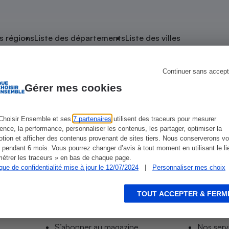
atif sèche-linge
atif smartphone
atif nettoyeur haute
ateur mutuelle
on
s régions
Liste des départements
Liste des villes
Réparation
Obsèques - Pompes
teur des devis d’opticiens
Continuer sans accept
de Roquebrune-sur-Argens
funèbres
eur-congélateur
dio
 robot
Gérer mes cookies
nduction
son
ranulés
ens
irante
e multifonction
électrique
Choisir Ensemble et ses
7 partenaires
utilisent des traceurs pour mesurer
ket Roquebrune-Sur-Argens
Intermarché Super-Roquebrune-Sur-Ar
ience, la performance, personnaliser les contenus, les partager, optimiser la
Panneaux
r mobile
r portable
tion et afficher des contenus provenant de sites tiers. Nous conserverons vo
photovoltaïques
 pendant 6 mois. Vous pourrez changer d’avis à tout moment en utilisant le li
 Médicament
 balai
étrer les traceurs » en bas de chaque page.
ique de confidentialité mise à jour le 12/07/2024
|
Personnaliser mes choix
omplémentaire santé
 traîneau
ctile
Circuits courts et
alimentation locale
Puériculture - Produit
 automatique
pour bébé
TOUT ACCEPTER & FERM
Informer
Acco
Banque en ligne
seur
S’abonner au site
Tous no
vapeur
S’abonner au magazine
Nos serv