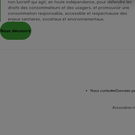
non lucratif qui agit, en toute indépendance, pour défendre les
Internet
droits des consommateurs et des usagers, et promouvoir une
consommation responsable, accessible et respectueuse des
Gros électroménager
Téléphonie
enjeux sanitaires, sociétaux et environnementaux.
Petit électroménager 
Nous découvrir
Complément
alimentaire
Mutuelle
Assurance emprunteu
Matelas
Champa
boutei
Banque 
Nous contacter
Données pe
Téléviseur
Antimoustique
Lave-linge
Association i