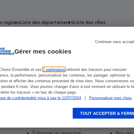
atif sèche-linge
atif smartphone
atif nettoyeur haute
ateur mutuelle
on
s régions
Liste des départements
Liste des villes
Réparation
Obsèques - Pompes
teur des devis d’opticiens
Continuer sans accept
e Saint-Cyr-sur-Mer
funèbres
eur-congélateur
dio
 robot
Gérer mes cookies
nduction
son
ranulés
irante
e multifonction
électrique
Choisir Ensemble et ses
7 partenaires
utilisent des traceurs pour mesurer
ience, la performance, personnaliser les contenus, les partager, optimiser la
Panneaux
r mobile
r portable
tion et afficher des contenus provenant de sites tiers. Nous conserverons vo
photovoltaïques
 pendant 6 mois. Vous pourrez changer d’avis à tout moment en utilisant le li
 Médicament
 balai
étrer les traceurs » en bas de chaque page.
ique de confidentialité mise à jour le 12/07/2024
|
Personnaliser mes choix
omplémentaire santé
 traîneau
ctile
Circuits courts et
alimentation locale
Puériculture - Produit
 automatique
pour bébé
TOUT ACCEPTER & FERM
Informer
Acco
Banque en ligne
seur
S’abonner au site
Tous no
vapeur
S’abonner au magazine
Nos serv