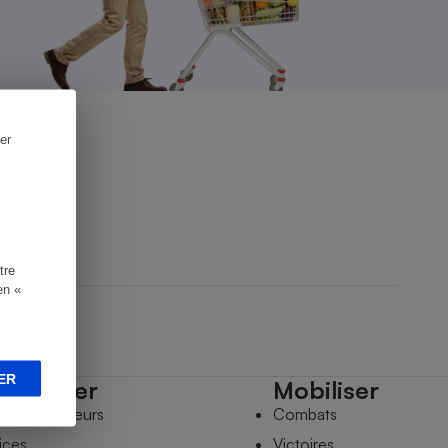
er
tre
en «
ER
mpagner
Mobiliser
s comparateurs
Combats
ices
Victoires