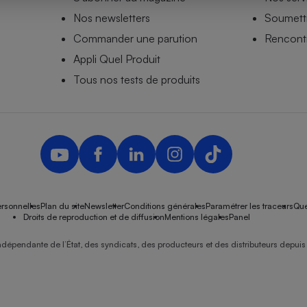
Nos newsletters
Soumettr
Commander une parution
Rencontr
Appli Quel Produit
- Ustensile
Foie gras
Tous nos tests de produits
Aide auditive
r
Assurance vie
Poêle à granulés
gne - Comment choisir une
lle de champagne
en ligne
rsonnelles
Plan du site
Newsletter
Conditions générales
Paramétrer les traceurs
Que
Ordinateur portable
Droits de reproduction et de diffusion
Mentions légales
Panel
Crème solaire
Lave-vaisselle
ndépendante de l’État, des syndicats, des producteurs et des distributeurs depuis 