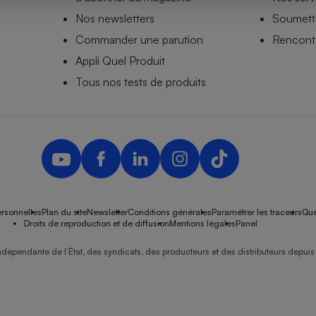
Nos newsletters
Soumettr
Commander une parution
Rencontr
Appli Quel Produit
- Ustensile
Foie gras
Tous nos tests de produits
Aide auditive
r
Assurance vie
Poêle à granulés
gne - Comment choisir une
lle de champagne
en ligne
rsonnelles
Plan du site
Newsletter
Conditions générales
Paramétrer les traceurs
Que
Ordinateur portable
Droits de reproduction et de diffusion
Mentions légales
Panel
Crème solaire
Lave-vaisselle
ndépendante de l’État, des syndicats, des producteurs et des distributeurs depuis 