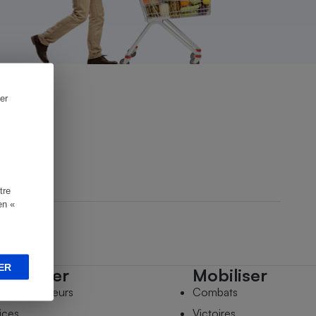
er
tre
en «
ER
mpagner
Mobiliser
s comparateurs
Combats
ices
Victoires