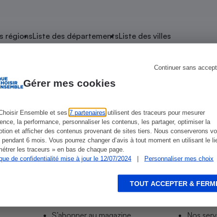
atif sèche-linge
atif smartphone
atif nettoyeur haute
ateur mutuelle
on
s régions
Liste des départements
Liste des villes
Réparation
Obsèques - Pompes
teur des devis d’opticiens
Continuer sans accept
e Chantonnay
funèbres
eur-congélateur
dio
 robot
Gérer mes cookies
nduction
son
ranulés
irante
e multifonction
électrique
Choisir Ensemble et ses
7 partenaires
utilisent des traceurs pour mesurer
ience, la performance, personnaliser les contenus, les partager, optimiser la
Panneaux
r mobile
r portable
tion et afficher des contenus provenant de sites tiers. Nous conserverons vo
photovoltaïques
 pendant 6 mois. Vous pourrez changer d’avis à tout moment en utilisant le li
 Médicament
 balai
étrer les traceurs » en bas de chaque page.
ique de confidentialité mise à jour le 12/07/2024
|
Personnaliser mes choix
omplémentaire santé
 traîneau
ctile
Circuits courts et
alimentation locale
Puériculture - Produit
 automatique
pour bébé
TOUT ACCEPTER & FERM
Informer
Acco
Banque en ligne
seur
S’abonner au site
Tous no
vapeur
S’abonner au magazine
Nos serv