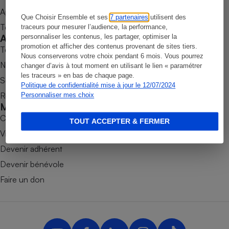
Appli Quel Produit
Petit électroménager - U
Que Choisir Ensemble et ses
7 partenaires
utilisent des
Complément
Tous nos tests de produits
traceurs pour mesurer l’audience, la performance,
alimentaire
Accompagner
personnaliser les contenus, les partager, optimiser la
Mutuelle
Assurance emprunteur
promotion et afficher des contenus provenant de sites tiers.
Tous nos comparateurs
Nous conserverons votre choix pendant 6 mois. Vous pourrez
Nos services
changer d’avis à tout moment en utilisant le lien « paramétrer
les traceurs » en bas de chaque page.
Soumettre un litige
Politique de confidentialité mise à jour le 12/07/2024
Rencontrer une association locale
Personnaliser mes choix
Matelas
Champagne
Mobiliser
bouteille
Banque en 
Combats
TOUT ACCEPTER & FERMER
Téléviseur
Victoires
Antimoustique
Devenir adhérent
Lave-linge
Devenir bénévole
Faire un don
Radiateur électrique