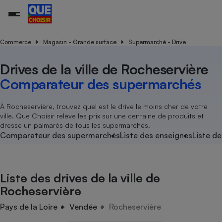
Commerce
Magasin - Grande surface
Supermarché - Drive
Drives de la ville de Rocheservière
Additifs a
Comparate
Comparatif
Comparateu
Comparatif
Comparateu
Comparatif
Comparati
Substances
Toutes les actualités
Tous les services
Tous nos combats
L’association
Organismes de défense 
Train
supermarc
cosmétiqu
Comparateur des supermarchés
Comparateu
Achat - Vente - Travaux
Démarche administrative
Enquêtes
Nos actions
Nos missions
Système judiciaire
Transport aérien
gratuit
Copropriété
Famille
Guides d'achat
Nos grandes victoires
Notre méthodologie
À Rocheservière, trouvez quel est le drive le moins cher de votre
Location
Senior
ville. Que Choisir relève les prix sur une centaine de produits et
Comparateu
Comparate
Comparati
Comparatif
Comparate
Comparatif
Comparatif
Conseils
Les billets de la présidente
Notre financement
dresse un palmarès de tous les supermarchés.
supermarc
électrique
Service marchand
Magasin - Grande surfac
Sport
Soumettre un litige
Comparateur des supermarchés
Liste des enseignes
Liste de
Brèves
Nos associations locales
Nos partenaires
Air
Marketing - Fidélisation
Vacances - Tourisme
Lettres types
Nous rejoindre
Nous rejoindre
Déchet
Méthode de vente - Abu
Rencontrer une association locale
Comparate
Comparatif
Comparatif
Comparatif
Comparatif
En savoir plus sur Que Choisir Ensemble
Liste des drives de la ville de
Eau
s
Agriculture
Achat - Vente - Location
Rocheservière
Energie
Nutrition
Assurance auto
Pays de la Loire
Vendée
Rocheservière
-nous ?
Produit alimentaire
Carburant
Comparati
Comparati
Comparati
Comparate