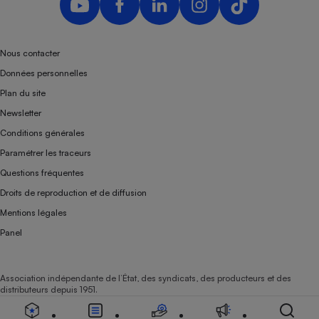
Téléphone mobile -
Smartphone
Plaque de cuisson à
induction
Nous contacter
Données personnelles
Plan du site
Climatiseur -
Newsletter
Ventilateur
Conditions générales
Paramétrer les traceurs
Antivirus
Questions fréquentes
Climatiseur -
Droits de reproduction et de diffusion
Ventilateur
Mentions légales
Panel
Association indépendante de l’État, des syndicats, des producteurs et des
distributeurs depuis 1951.