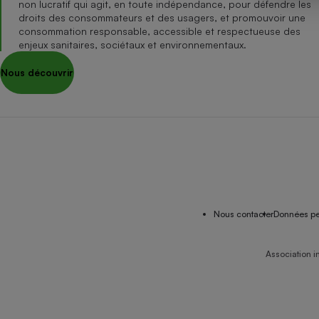
non lucratif qui agit, en toute indépendance, pour défendre les
Internet
droits des consommateurs et des usagers, et promouvoir une
consommation responsable, accessible et respectueuse des
Gros électroménager
Téléphonie
enjeux sanitaires, sociétaux et environnementaux.
Petit électroménager 
Nous découvrir
Complément
alimentaire
Mutuelle
Assurance emprunteu
Matelas
Champa
boutei
Banque 
Nous contacter
Données pe
Téléviseur
Antimoustique
Lave-linge
Association i