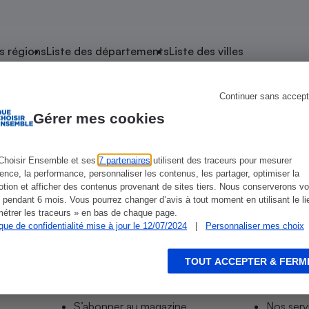
atif sèche-linge
atif smartphone
atif nettoyeur haute
ateur mutuelle
on
s régions
Liste des départements
Liste des villes
Réparation
Obsèques - Pompes
teur des devis d’opticiens
Continuer sans accept
e Sainte-Hermine
funèbres
eur-congélateur
dio
 robot
Gérer mes cookies
nduction
son
ranulés
irante
e multifonction
électrique
Choisir Ensemble et ses
7 partenaires
utilisent des traceurs pour mesurer
ience, la performance, personnaliser les contenus, les partager, optimiser la
Panneaux
r mobile
r portable
tion et afficher des contenus provenant de sites tiers. Nous conserverons vo
photovoltaïques
 pendant 6 mois. Vous pourrez changer d’avis à tout moment en utilisant le li
 Médicament
 balai
étrer les traceurs » en bas de chaque page.
ique de confidentialité mise à jour le 12/07/2024
|
Personnaliser mes choix
omplémentaire santé
 traîneau
ctile
Circuits courts et
alimentation locale
Puériculture - Produit
 automatique
pour bébé
TOUT ACCEPTER & FERM
Informer
Acco
Banque en ligne
seur
S’abonner au site
Tous no
vapeur
S’abonner au magazine
Nos serv