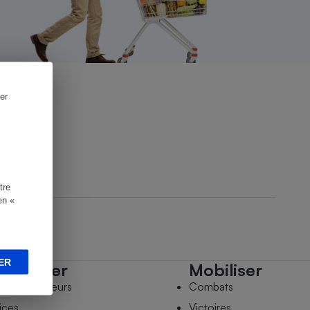
er
tre
en «
ER
mpagner
Mobiliser
s comparateurs
Combats
ices
Victoires