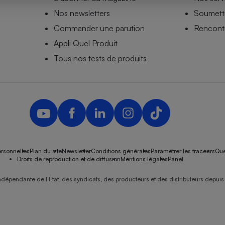
Nos newsletters
Soumettr
Commander une parution
Rencontr
Appli Quel Produit
- Ustensile
Foie gras
Tous nos tests de produits
Aide auditive
r
Assurance vie
Poêle à granulés
gne - Comment choisir une
lle de champagne
en ligne
rsonnelles
Plan du site
Newsletter
Conditions générales
Paramétrer les traceurs
Que
Ordinateur portable
Droits de reproduction et de diffusion
Mentions légales
Panel
Crème solaire
Lave-vaisselle
ndépendante de l’État, des syndicats, des producteurs et des distributeurs depuis 