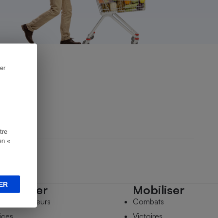
er
tre
en «
ER
mpagner
Mobiliser
s comparateurs
Combats
ices
Victoires