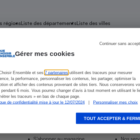
atif sèche-linge
atif smartphone
atif nettoyeur haute
ateur mutuelle
on
s régions
Liste des départements
Liste des villes
Réparation
Obsèques - Pompes
teur des devis d’opticiens
Continuer sans accept
Fraize
funèbres
eur-congélateur
dio
 robot
Gérer mes cookies
nduction
son
ranulés
irante
e multifonction
électrique
Choisir Ensemble et ses
7 partenaires
utilisent des traceurs pour mesurer
ience, la performance, personnaliser les contenus, les partager, optimiser la
Panneaux
r mobile
r portable
tion et afficher des contenus provenant de sites tiers. Nous conserverons vo
photovoltaïques
 pendant 6 mois. Vous pourrez changer d’avis à tout moment en utilisant le li
 Médicament
 balai
étrer les traceurs » en bas de chaque page.
ique de confidentialité mise à jour le 12/07/2024
|
Personnaliser mes choix
omplémentaire santé
 traîneau
ctile
Circuits courts et
alimentation locale
Puériculture - Produit
 automatique
pour bébé
TOUT ACCEPTER & FERM
Informer
Acco
Banque en ligne
seur
S’abonner au site
Tous no
vapeur
S’abonner au magazine
Nos serv