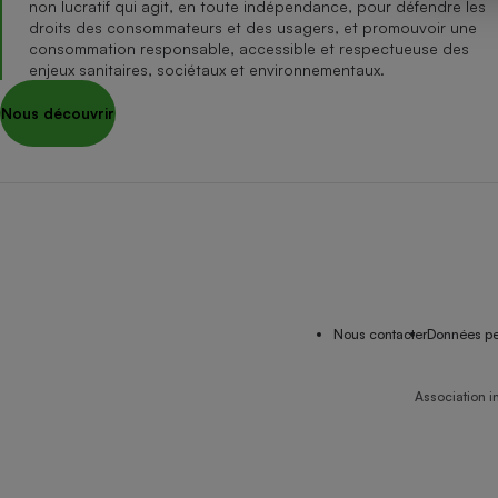
non lucratif qui agit, en toute indépendance, pour défendre les
Internet
droits des consommateurs et des usagers, et promouvoir une
consommation responsable, accessible et respectueuse des
Gros électroménager
Téléphonie
enjeux sanitaires, sociétaux et environnementaux.
Petit électroménager 
Nous découvrir
Complément
alimentaire
Mutuelle
Assurance emprunteu
Matelas
Champa
boutei
Banque 
Nous contacter
Données pe
Téléviseur
Antimoustique
Lave-linge
Association i