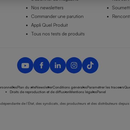
Nos newsletters
Soumettr
Commander une parution
Rencontr
Appli Quel Produit
- Ustensile
Foie gras
Tous nos tests de produits
Aide auditive
r
Assurance vie
Poêle à granulés
gne - Comment choisir une
lle de champagne
en ligne
rsonnelles
Plan du site
Newsletter
Conditions générales
Paramétrer les traceurs
Que
Ordinateur portable
Droits de reproduction et de diffusion
Mentions légales
Panel
Crème solaire
Lave-vaisselle
ndépendante de l’État, des syndicats, des producteurs et des distributeurs depuis 