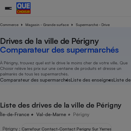
Commerce
Magasin - Grande surface
Supermarché - Drive
Drives de la ville de Périgny
Additifs a
Comparate
Comparatif
Comparateu
Comparatif
Comparateu
Comparatif
Comparati
Substances
Toutes les actualités
Tous les services
Tous nos combats
L’association
Organismes de défense 
Train
supermarc
cosmétiqu
Comparateur des supermarchés
Comparateu
Achat - Vente - Travaux
Démarche administrative
Enquêtes
Nos actions
Nos missions
Système judiciaire
Transport aérien
gratuit
Copropriété
Famille
Guides d'achat
Nos grandes victoires
Notre méthodologie
À Périgny, trouvez quel est le drive le moins cher de votre ville. Que
Location
Senior
Choisir relève les prix sur une centaine de produits et dresse un
Comparateu
Comparate
Comparati
Comparatif
Comparate
Comparatif
Comparatif
Conseils
Les billets de la présidente
Notre financement
palmarès de tous les supermarchés.
supermarc
électrique
Service marchand
Magasin - Grande surfac
Sport
Soumettre un litige
Comparateur des supermarchés
Liste des enseignes
Liste de
Brèves
Nos associations locales
Nos partenaires
Air
Marketing - Fidélisation
Vacances - Tourisme
Lettres types
Nous rejoindre
Nous rejoindre
Déchet
Méthode de vente - Abu
Rencontrer une association locale
Comparate
Comparatif
Comparatif
Comparatif
Comparatif
En savoir plus sur Que Choisir Ensemble
Liste des drives de la ville de Périgny
Eau
s
Agriculture
Achat - Vente - Location
Energie
Île-de-France
Val-de-Marne
Périgny
Nutrition
Assurance auto
-nous ?
Produit alimentaire
Carburant
Comparati
Comparati
Comparati
Comparate
Périgny
:
Carrefour Contact-Contact Perigny Sur Yerres