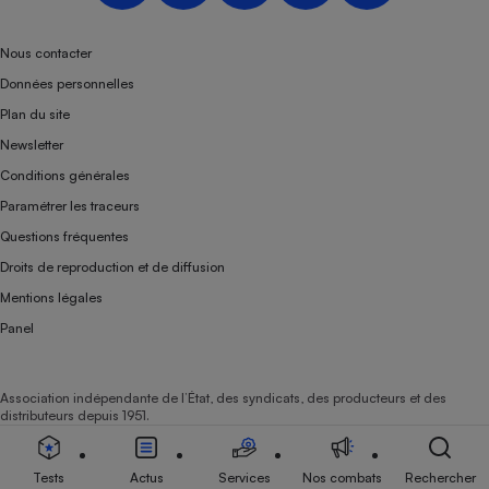
Téléphone mobile -
Smartphone
Plaque de cuisson à
Nous contacter
induction
Données personnelles
Plan du site
Newsletter
Climatiseur -
Conditions générales
Ventilateur
Paramétrer les traceurs
Questions fréquentes
Antivirus
Droits de reproduction et de diffusion
Climatiseur -
Mentions légales
Ventilateur
Panel
Association indépendante de l’État, des syndicats, des producteurs et des
distributeurs depuis 1951.
Tests
Actus
Services
Nos combats
Rechercher