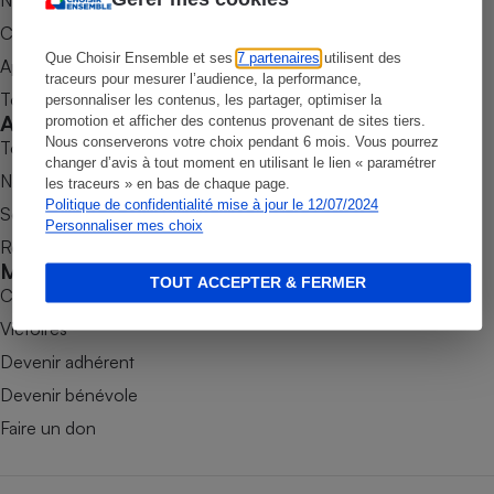
Nos newsletters
Commander une parution
Petit électroménager - U
Complément
Que Choisir Ensemble et ses
7 partenaires
utilisent des
Appli Quel Produit
alimentaire
traceurs pour mesurer l’audience, la performance,
Mutuelle
Tous nos tests de produits
Assurance emprunteur
personnaliser les contenus, les partager, optimiser la
Accompagner
promotion et afficher des contenus provenant de sites tiers.
Nous conserverons votre choix pendant 6 mois. Vous pourrez
Tous nos comparateurs
changer d’avis à tout moment en utilisant le lien « paramétrer
Nos services
les traceurs » en bas de chaque page.
Politique de confidentialité mise à jour le 12/07/2024
Matelas
Soumettre un litige
Champagne
Personnaliser mes choix
bouteille
Rencontrer une association locale
Banque en 
Mobiliser
TOUT ACCEPTER & FERMER
Téléviseur
Combats
Antimoustique
Lave-linge
Victoires
Devenir adhérent
Devenir bénévole
Faire un don
Radiateur électrique