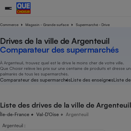
Commerce
Magasin - Grande surface
Supermarché - Drive
Drives de la ville de Argenteuil
Additifs a
Comparate
Comparatif
Comparateu
Comparatif
Comparateu
Comparatif
Comparati
Substances
Toutes les actualités
Tous les services
Tous nos combats
L’association
Organismes de défense 
Train
supermarc
cosmétiqu
Comparateur des supermarchés
Comparateu
Achat - Vente - Travaux
Démarche administrative
Enquêtes
Nos actions
Nos missions
Système judiciaire
Transport aérien
gratuit
Copropriété
Famille
Guides d'achat
Nos grandes victoires
Notre méthodologie
À Argenteuil, trouvez quel est le drive le moins cher de votre ville.
Location
Senior
Que Choisir relève les prix sur une centaine de produits et dresse un
Comparateu
Comparate
Comparati
Comparatif
Comparate
Comparatif
Comparatif
Conseils
Les billets de la présidente
Notre financement
palmarès de tous les supermarchés.
supermarc
électrique
Service marchand
Magasin - Grande surfac
Sport
Soumettre un litige
Comparateur des supermarchés
Liste des enseignes
Liste de
Brèves
Nos associations locales
Nos partenaires
Air
Marketing - Fidélisation
Vacances - Tourisme
Lettres types
Nous rejoindre
Nous rejoindre
Déchet
Méthode de vente - Abu
Rencontrer une association locale
Comparate
Comparatif
Comparatif
Comparatif
Comparatif
En savoir plus sur Que Choisir Ensemble
Liste des drives de la ville de Argenteuil
Eau
s
Agriculture
Achat - Vente - Location
Energie
Île-de-France
Val-D’Oise
Argenteuil
Nutrition
Assurance auto
-nous ?
Argenteuil
:
Produit alimentaire
Carburant
Comparati
Comparati
Comparati
Comparate