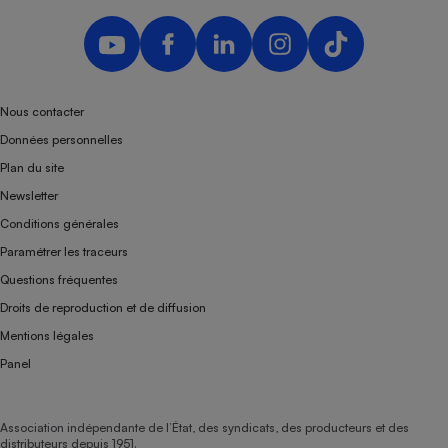
Téléphone mobile -
Smartphone
Plaque de cuisson à
induction
Nous contacter
Données personnelles
Climatiseur -
Ventilateur
Plan du site
Newsletter
Conditions générales
Antivirus
Paramétrer les traceurs
Climatiseur -
Ventilateur
Questions fréquentes
Droits de reproduction et de diffusion
Mentions légales
Panel
Association indépendante de l’État, des syndicats, des producteurs et des
distributeurs depuis 1951.