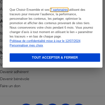
Commander une parution
Petit électroménager - U
Appli Quel Produit
Que Choisir Ensemble et ses
7 partenaires
utilisent des
Complément
alimentaire
traceurs pour mesurer l’audience, la performance,
Tous nos tests de produits
personnaliser les contenus, les partager, optimiser la
Mutuelle
Accompagner
Assurance emprunteur
promotion et afficher des contenus provenant de sites tiers.
Tous nos comparateurs
Nous conserverons votre choix pendant 6 mois. Vous pourrez
changer d’avis à tout moment en utilisant le lien « paramétrer
Nos services
les traceurs » en bas de chaque page.
Soumettre un litige
Politique de confidentialité mise à jour le 12/07/2024
Matelas
Personnaliser mes choix
Champagne
Rencontrer une association locale
bouteille
Mobiliser
Banque en 
Combats
TOUT ACCEPTER & FERMER
Téléviseur
Victoires
Antimoustique
Lave-linge
Devenir adhérent
Devenir bénévole
Faire un don
Radiateur électrique