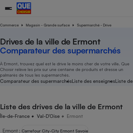
Commerce
Magasin - Grande surface
Supermarché - Drive
Drives de la ville de Ermont
Additifs a
Comparate
Comparatif
Comparateu
Comparatif
Comparateu
Comparatif
Comparati
Substances
Toutes les actualités
Tous les services
Tous nos combats
L’association
Organismes de défense 
Train
supermarc
cosmétiqu
Comparateur des supermarchés
Comparateu
Achat - Vente - Travaux
Démarche administrative
Enquêtes
Nos actions
Nos missions
Système judiciaire
Transport aérien
gratuit
Copropriété
Famille
Guides d'achat
Nos grandes victoires
Notre méthodologie
À Ermont, trouvez quel est le drive le moins cher de votre ville. Que
Location
Senior
Choisir relève les prix sur une centaine de produits et dresse un
Comparateu
Comparate
Comparati
Comparatif
Comparate
Comparatif
Comparatif
Conseils
Les billets de la présidente
Notre financement
palmarès de tous les supermarchés.
supermarc
électrique
Service marchand
Magasin - Grande surfac
Sport
Soumettre un litige
Comparateur des supermarchés
Liste des enseignes
Liste de
Brèves
Nos associations locales
Nos partenaires
Air
Marketing - Fidélisation
Vacances - Tourisme
Lettres types
Nous rejoindre
Nous rejoindre
Déchet
Méthode de vente - Abu
Rencontrer une association locale
Comparate
Comparatif
Comparatif
Comparatif
Comparatif
En savoir plus sur Que Choisir Ensemble
Liste des drives de la ville de Ermont
Eau
s
Agriculture
Achat - Vente - Location
Energie
Île-de-France
Val-D’Oise
Ermont
Nutrition
Assurance auto
-nous ?
Produit alimentaire
Carburant
Comparati
Comparati
Comparati
Comparate
Ermont
:
Carrefour City-City Ermont Savoie