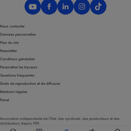
Téléphone mobile -
Smartphone
Plaque de cuisson à
induction
Nous contacter
Données personnelles
Climatiseur -
Plan du site
Ventilateur
Newsletter
Conditions générales
Antivirus
Paramétrer les traceurs
Questions fréquentes
Climatiseur -
Ventilateur
Droits de reproduction et de diffusion
Mentions légales
Panel
Association indépendante de l’État, des syndicats, des producteurs et des
distributeurs depuis 1951.