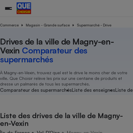
Commerce
Magasin - Grande surface
Supermarché - Drive
Drives de la ville de Magny-en-
Additifs a
Comparate
Comparatif
Comparateu
Comparatif
Comparateu
Comparatif
Comparati
Substances
Toutes les actualités
Tous les services
Tous nos combats
L’association
Organismes de défense 
Train
supermarc
cosmétiqu
Vexin
Comparateur des
Comparateu
Achat - Vente - Travaux
Démarche administrative
Enquêtes
Nos actions
Nos missions
Système judiciaire
Transport aérien
gratuit
supermarchés
Copropriété
Famille
Guides d'achat
Nos grandes victoires
Notre méthodologie
Location
Senior
Comparateu
Comparate
Comparati
Comparatif
Comparate
Comparatif
Comparatif
À Magny-en-Vexin, trouvez quel est le drive le moins cher de votre
Conseils
Les billets de la présidente
Notre financement
supermarc
électrique
ville. Que Choisir relève les prix sur une centaine de produits et
Service marchand
Magasin - Grande surfac
Sport
Soumettre un litige
Brèves
Nos associations locales
Nos partenaires
dresse un palmarès de tous les supermarchés.
Air
Marketing - Fidélisation
Vacances - Tourisme
Lettres types
Comparateur des supermarchés
Liste des enseignes
Liste de
Nous rejoindre
Nous rejoindre
Déchet
Méthode de vente - Abu
Rencontrer une association locale
Comparate
Comparatif
Comparatif
Comparatif
Comparatif
En savoir plus sur Que Choisir Ensemble
Eau
s
Agriculture
Achat - Vente - Location
Liste des drives de la ville de Magny-
Energie
Nutrition
Assurance auto
en-Vexin
-nous ?
Produit alimentaire
Carburant
Comparati
Comparati
Comparati
Comparate
Île-de-France
Val-D’Oise
Magny-en-Vexin