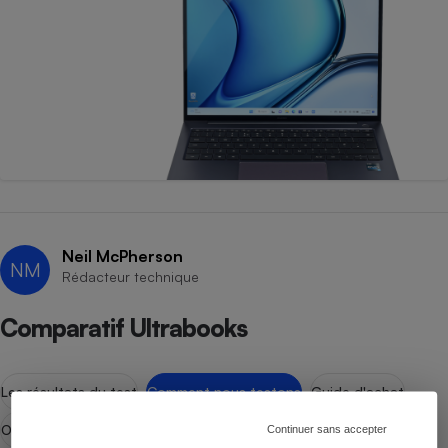
Neil McPherson
NM
Rédacteur technique
Comparatif Ultrabooks
Les résultats du test
Comment nous testons
Guide d'achat
Ordinateur portable
Continuer sans accepter