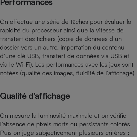
Performances
Téléphone mobile -
Smartphone
Plaque de cuisson à
induction
On effectue une série de tâches pour évaluer la
rapidité du processeur ainsi que la vitesse de
transfert des fichiers (copie de données d’un
Climatiseur -
dossier vers un autre, importation du contenu
Ventilateur
d’une clé USB, transfert de données via USB et
via le Wi-Fi). Les performances avec les jeux sont
Antivirus
notées (qualité des images, fluidité de l’affichage).
Climatiseur -
Ventilateur
Qualité d’affichage
On mesure la luminosité maximale et on vérifie
l’absence de pixels morts ou persistants colorés.
Puis on juge subjectivement plusieurs critères :