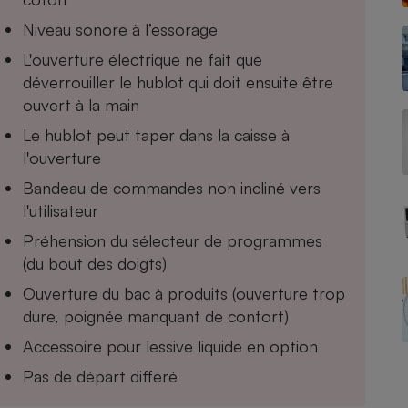
Niveau sonore à l’essorage
L'ouverture électrique ne fait que
déverrouiller le hublot qui doit ensuite être
- Ustensile
Foie gras
ouvert à la main
Aide auditive
Le hublot peut taper dans la caisse à
r
Assurance vie
l'ouverture
Bandeau de commandes non incliné vers
l'utilisateur
Poêle à granulés
gne - Comment choisir une
Préhension du sélecteur de programmes
lle de champagne
(du bout des doigts)
en ligne
Ordinateur portable
Ouverture du bac à produits (ouverture trop
Crème solaire
dure, poignée manquant de confort)
Lave-vaisselle
Accessoire pour lessive liquide en option
Pas de départ différé