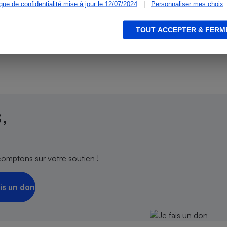
ique de confidentialité mise à jour le 12/07/2024
|
Personnaliser mes choix
ien que non-exhaustive. À l’exception des autorisations
de
La Note Que Choisir
, il n’existe aucune relation
TOUT ACCEPTER & FERM
encés.
s
Réfrigérateur
,
comptons sur votre soutien !
is un don