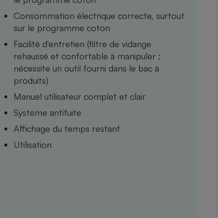
Internet
Consommation électrique correcte, surtout
sur le programme coton
Gros électroménager
Téléphonie
Facilité d'entretien (filtre de vidange
Petit électroménager 
Complément
rehaussé et confortable à manipuler ;
alimentaire
nécessite un outil fourni dans le bac à
Mutuelle
Assurance emprunteu
produits)
Manuel utilisateur complet et clair
Système antifuite
Matelas
Champa
Affichage du temps restant
boutei
Banque 
Utilisation
Téléviseur
Antimoustique
Lave-linge