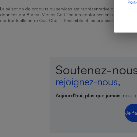
Polit
La sélection de produits ou services est représentative du marché, b
données par Bureau Veritas Certification conformément aux règles 
contractuelle entre Que Choisir Ensemble et les professionnels référ
Cafetière à expresso
Soutenez-nous
rejoignez-nous,
Robot ménager
Aujourd'hui, plus que jamais
, nous 
Je fa