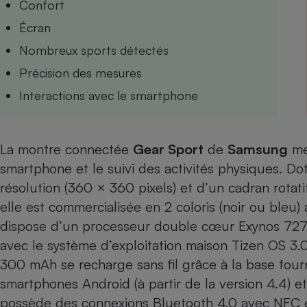
Confort
Internet
Écran
Gros électroménager
Téléphonie
Nombreux sports détectés
Petit électroménager 
Précision des mesures
Complément
alimentaire
Interactions avec le smartphone
Mutuelle
Assurance emprunteu
La montre connectée
Gear Sport
de
Samsung
met
smartphone et le suivi des activités physiques. D
Matelas
Champa
résolution (360 × 360 pixels) et d’un cadran rota
boutei
Banque 
elle est commercialisée en 2 coloris (noir ou bleu
Téléviseur
dispose d’un processeur double cœur Exynos 727
Antimoustique
Lave-linge
avec le système d’exploitation maison Tizen OS 3.
300 mAh se recharge sans fil grâce à la base four
smartphones Android (à partir de la version 4.4) et 
possède des connexions Bluetooth 4.0 avec NFC et