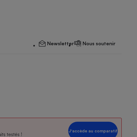
Newsletter
Nous soutenir
Jʼaccède au comparatif
ts testés !