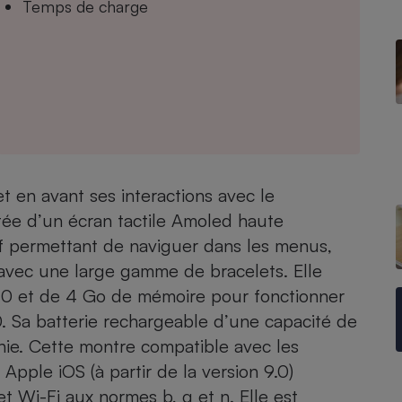
Temps de charge
- Ustensile
Foie gras
Aide auditive
r
Assurance vie
 en avant ses interactions avec le
otée d’un écran tactile Amoled haute
Poêle à granulés
gne - Comment choisir une
tif permettant de naviguer dans les menus,
lle de champagne
en ligne
) avec une large gamme de bracelets. Elle
Ordinateur portable
0 et de 4 Go de mémoire pour fonctionner
Crème solaire
Lave-vaisselle
0. Sa batterie rechargeable d’une capacité de
nie. Cette montre compatible avec les
Apple iOS (à partir de la version 9.0)
 Wi-Fi aux normes b, g et n. Elle est