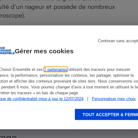
Électricité - Gaz
tivité d’un nageur et possède de nombreux
yroscope).
Appareil photo
numérique
Four encastrable
Continuer sans accept
Gérer mes cookies
Lessive
ien que non-exhaustive. À l’exception des autorisations
Choisir Ensemble et ses
7 partenaires
utilisent des traceurs pour mesurer
de
La Note Que Choisir
, il n’existe aucune relation
ience, la performance, personnaliser les contenus, les partager, optimiser la
encés.
tion et afficher des contenus provenant de sites tiers. Nous conserverons vo
 pendant 6 mois. Vous pourrez changer d’avis à tout moment en utilisant le li
étrer les traceurs » en bas de chaque page.
ique de confidentialité mise à jour le 12/07/2024
|
Personnaliser mes choix
Aspirateur
TOUT ACCEPTER & FERM
rage