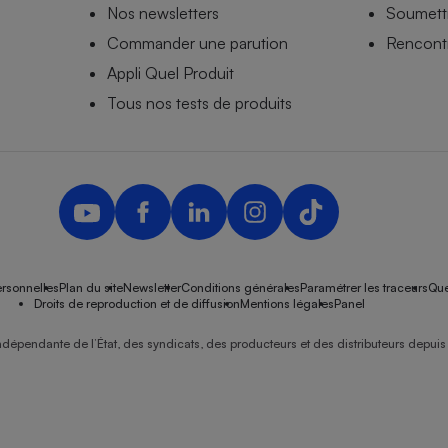
Nos newsletters
Soumettr
Commander une parution
Rencontr
Appli Quel Produit
Tous nos tests de produits
rsonnelles
Plan du site
Newsletter
Conditions générales
Paramétrer les traceurs
Que
Droits de reproduction et de diffusion
Mentions légales
Panel
ndépendante de l’État, des syndicats, des producteurs et des distributeurs depuis 