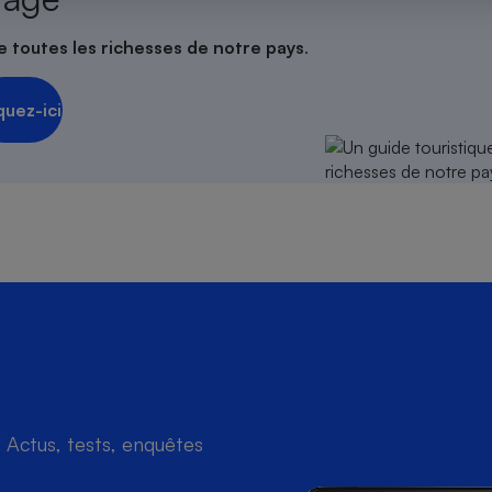
e toutes les richesses de notre pays
.
s
Réfrigérateur
quez-ici
Actus, tests, enquêtes