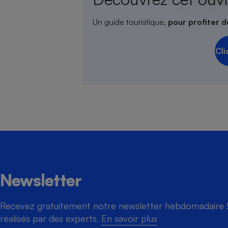
Un guide touristique,
pour profiter d
Cafetière à expresso
Cli
Robot ménager
Newsletter
Recevez gratuitement notre newsletter hebdomadaire ! 
réalisés par des experts.
En savoir plus