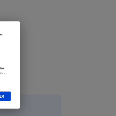
er
tre
en «
ER