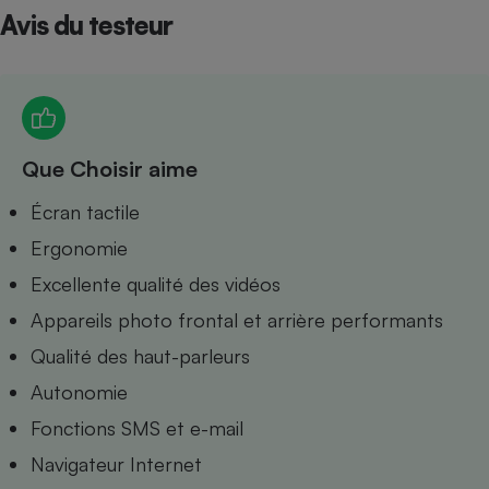
Avis du testeur
Petit électroménager - U
Complément
alimentaire
Mutuelle
Assurance emprunteur
Que Choisir aime
Matelas
Écran tactile
Champagne
bouteille
Ergonomie
Banque en 
Téléviseur
Excellente qualité des vidéos
Antimoustique
Lave-linge
Appareils photo frontal et arrière performants
Qualité des haut-parleurs
Autonomie
Fonctions SMS et e-mail
Radiateur électrique
Navigateur Internet