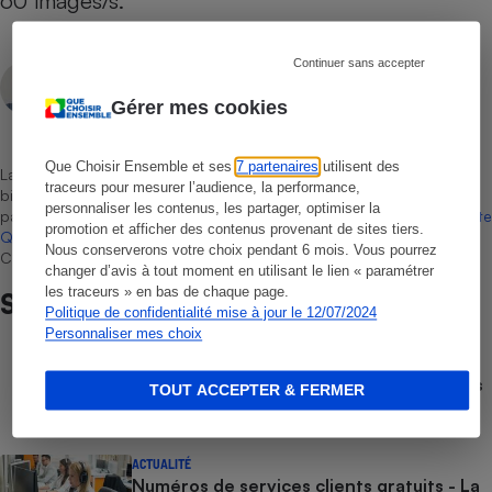
60 images/s.
Continuer sans accepter
Vincent Erpelding
Rédacteur technique
Gérer mes cookies
Que Choisir Ensemble et ses
7 partenaires
utilisent des
La sélection de produits ou services est représentative du marché,
traceurs pour mesurer l’audience, la performance,
bien que non-exhaustive. À l’exception des autorisations données
personnaliser les contenus, les partager, optimiser la
par Bureau Veritas Certification conformément aux règles de
La Note
promotion et afficher des contenus provenant de sites tiers.
Que Choisir
, il n’existe aucune relation contractuelle entre Que
Nous conserverons votre choix pendant 6 mois. Vous pourrez
Choisir Ensemble et les professionnels référencés.
changer d’avis à tout moment en utilisant le lien « paramétrer
les traceurs » en bas de chaque page.
Sur le même sujet
Politique de confidentialité mise à jour le 12/07/2024
Personnaliser mes choix
COMPARATEUR
Comparateur gratuit des forfaits mobiles
TOUT ACCEPTER & FERMER
- Choisissez le meilleur forfait, avec ou
sans engagement
ACTUALITÉ
Numéros de services clients gratuits - La