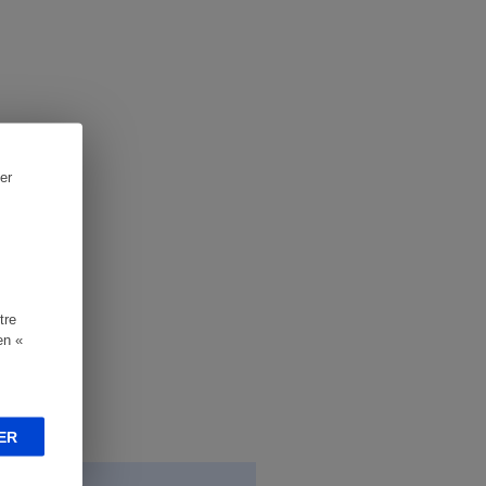
er
tre
en «
ER