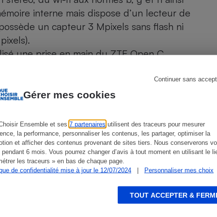
Électricité - Gaz
moire interne mais dispose d’un lecteur de
possède un capteur 3 Mpixels sans flash ni
Appareil photo
pixels).
numérique
Four encastrable
alisé une
prise en main du ZTE Open C
.
Continuer sans accept
Gérer mes cookies
Lessive
Choisir Ensemble et ses
7 partenaires
utilisent des traceurs pour mesurer
ien que non-exhaustive. À l’exception des autorisations
ience, la performance, personnaliser les contenus, les partager, optimiser la
de
La Note Que Choisir
, il n’existe aucune relation
tion et afficher des contenus provenant de sites tiers. Nous conserverons vo
encés.
 pendant 6 mois. Vous pourrez changer d’avis à tout moment en utilisant le li
Aspirateur
étrer les traceurs » en bas de chaque page.
ique de confidentialité mise à jour le 12/07/2024
|
Personnaliser mes choix
TOUT ACCEPTER & FERM