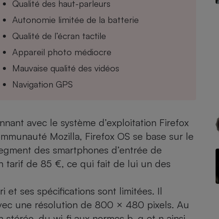
Qualité des haut-parleurs
Autonomie limitée de la batterie
Qualité de l’écran tactile
- Ustensile
Appareil photo médiocre
Foie gras
Mauvaise qualité des vidéos
Aide auditive
r
Assurance vie
Navigation GPS
nant avec le système d’exploitation Firefox
Poêle à granulés
gne - Comment choisir une
ommunauté Mozilla, Firefox OS se base sur le
lle de champagne
en ligne
egment des smartphones d’entrée de
Ordinateur portable
 tarif de 85 €, ce qui fait de lui un des
Crème solaire
Lave-vaisselle
i et ses spécifications sont limitées. Il
avec une résolution de 800 × 480 pixels. Au
 stéréo, du wi-fi aux normes b, g et n ainsi