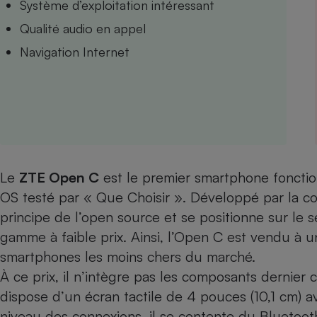
Système d’exploitation intéressant
Internet
Qualité audio en appel
Gros électroménager
Téléphonie
Navigation Internet
Petit électroménager 
Complément
alimentaire
Mutuelle
Assurance emprunteu
Le
ZTE Open C
est le premier smartphone fonction
Matelas
Champa
OS testé par « Que Choisir ». Développé par la c
boutei
Banque 
principe de l’open source et se positionne sur le
s
Téléviseur
gamme à faible prix
. Ainsi, l’Open C est vendu à un
Antimoustique
Lave-linge
smartphones les moins chers du marché.
À ce prix, il n’intègre pas les composants dernier cr
dispose d’un écran tactile de 4 pouces (10,1 cm) 
niveau des connexions, il se contente du Bluetooth