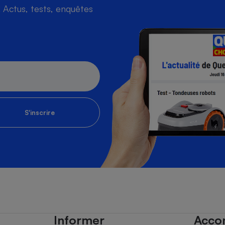
Actus, tests, enquêtes
S'inscrire
Informer
Acco