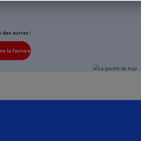
s
Réfrigérateur
on des autres
!
s la facture