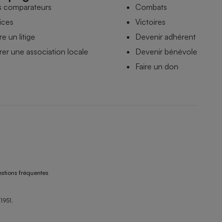
s comparateurs
Combats
ices
Victoires
e un litige
Devenir adhérent
er une association locale
Devenir bénévole
Faire un don
stions fréquentes
1951.