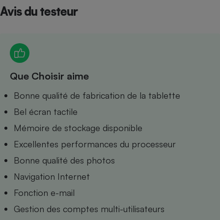
Avis du testeur
Petit électroménager - U
Complément
alimentaire
Mutuelle
Assurance emprunteur
Que Choisir aime
Matelas
Bonne qualité de fabrication de la tablette
Champagne
bouteille
Bel écran tactile
Banque en 
Téléviseur
Mémoire de stockage disponible
Antimoustique
Lave-linge
Excellentes performances du processeur
Bonne qualité des photos
Navigation Internet
Fonction e-mail
Radiateur électrique
Gestion des comptes multi-utilisateurs