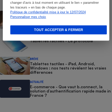
changer d’avis à tout moment en utilisant le lien « paramétrer
les traceurs » en bas de chaque page.
Politique de confidentialité mise à jour le 12/07/2024
CONSEILS
Personnaliser mes choix
Windows 10 - Comment réagir face à la
fin des mises à jour
TOUT ACCEPTER & FERMER
COMMENT NOUS TESTONS
Tablettes tactiles - Le protocole
BRÈVE
Tablettes tactiles - iPad, Android,
Windows : nos tests révèlent les vraies
différences
ACTUALITÉ
E-commerce - Que vaut b.connect, la
solution d’authentification rapide made in
France ?