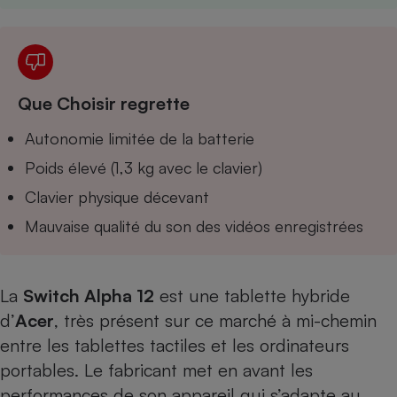
Téléphone mobile -
Smartphone
Plaque de cuisson à
induction
Que Choisir regrette
Climatiseur -
Autonomie limitée de la batterie
Ventilateur
Poids élevé (1,3 kg avec le clavier)
Clavier physique décevant
Antivirus
Mauvaise qualité du son des vidéos enregistrées
Climatiseur -
Ventilateur
La
Switch Alpha 12
est une tablette hybride
d’
Acer
, très présent sur ce marché à mi-chemin
entre les tablettes tactiles et les ordinateurs
portables. Le fabricant met en avant les
performances de son appareil qui s’adapte au