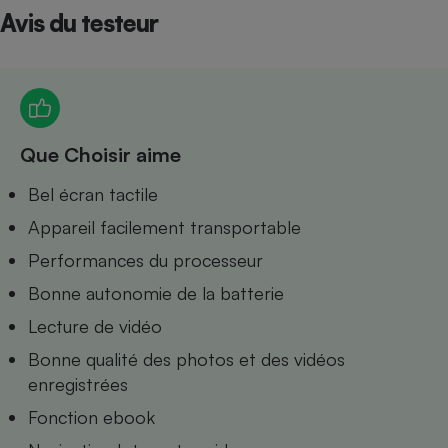
Avis du testeur
Petit électroménager - U
Complément
alimentaire
Mutuelle
Assurance emprunteur
Que Choisir aime
Matelas
Bel écran tactile
Champagne
bouteille
Appareil facilement transportable
Banque en 
Téléviseur
Performances du processeur
Antimoustique
Lave-linge
Bonne autonomie de la batterie
Lecture de vidéo
Bonne qualité des photos et des vidéos
enregistrées
Radiateur électrique
Fonction ebook