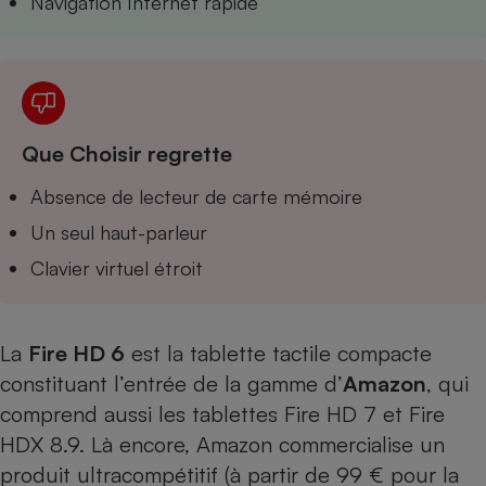
Navigation Internet rapide
Téléphone mobile -
Smartphone
Plaque de cuisson à
induction
Que Choisir regrette
Climatiseur -
Ventilateur
Absence de lecteur de carte mémoire
Un seul haut-parleur
Antivirus
Clavier virtuel étroit
Climatiseur -
Ventilateur
La
Fire HD 6
est la tablette tactile compacte
constituant l’entrée de la gamme d’
Amazon
, qui
comprend aussi les tablettes
Fire HD 7
et Fire
HDX 8.9. Là encore, Amazon commercialise un
produit ultracompétitif (à partir de 99 € pour la