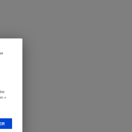
er
tre
en «
ER