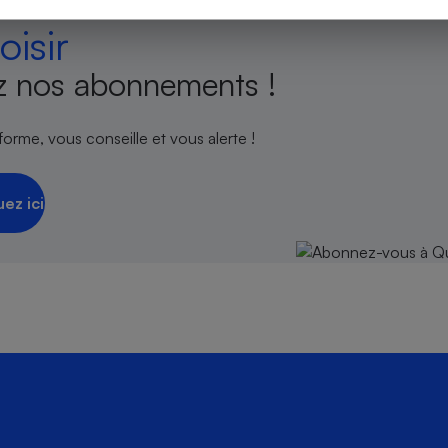
isir
 nos abonnements !
s
Réfrigérateur
orme, vous conseille et vous alerte !
uez ici