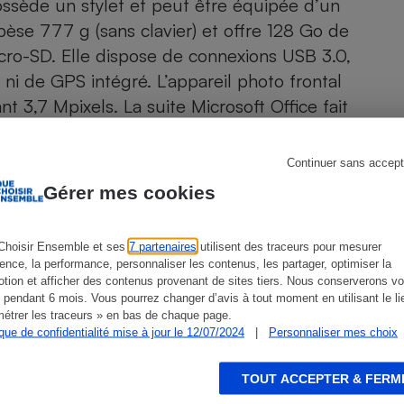
ossède un stylet et peut être équipée d’un
Électricité - Gaz
pèse 777 g (sans clavier) et offre 128 Go de
cro-SD. Elle dispose de connexions USB 3.0,
Appareil photo
ni de GPS intégré. L’appareil photo frontal
numérique
Four encastrable
 3,7 Mpixels. La suite Microsoft Office fait
ment d’un an).
Continuer sans accept
Lessive
Gérer mes cookies
Choisir Ensemble et ses
7 partenaires
utilisent des traceurs pour mesurer
ience, la performance, personnaliser les contenus, les partager, optimiser la
ien que non-exhaustive. À l’exception des autorisations
tion et afficher des contenus provenant de sites tiers. Nous conserverons vo
de
La Note Que Choisir
Aspirateur
, il n’existe aucune relation
 pendant 6 mois. Vous pourrez changer d’avis à tout moment en utilisant le li
encés.
étrer les traceurs » en bas de chaque page.
ique de confidentialité mise à jour le 12/07/2024
|
Personnaliser mes choix
TOUT ACCEPTER & FERM