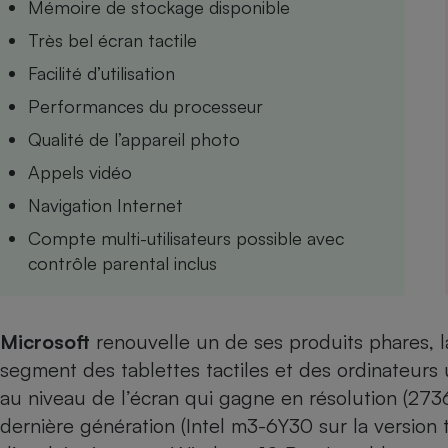
Mémoire de stockage disponible
Internet
Très bel écran tactile
Gros électroménager
Téléphonie
Facilité d’utilisation
Petit électroménager 
Performances du processeur
Complément
alimentaire
Qualité de l’appareil photo
Mutuelle
Assurance emprunteu
Appels vidéo
Navigation Internet
Compte multi-utilisateurs possible avec
Matelas
Champa
contrôle parental inclus
boutei
Banque 
Téléviseur
Microsoft
renouvelle un de ses produits phares, 
Antimoustique
Lave-linge
segment des
tablettes tactiles
et des
ordinateurs 
au niveau de l’écran qui gagne en résolution (2736
dernière génération (Intel m3-6Y30 sur la version 