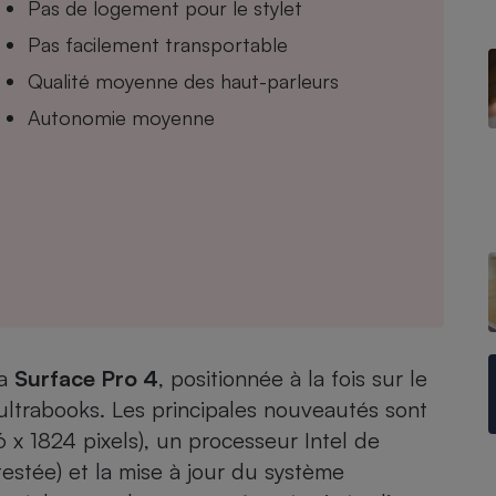
Pas de logement pour le stylet
Pas facilement transportable
Qualité moyenne des haut-parleurs
- Ustensile
Autonomie moyenne
Foie gras
Aide auditive
r
Assurance vie
Poêle à granulés
gne - Comment choisir une
lle de champagne
en ligne
Ordinateur portable
la
Surface Pro 4
, positionnée à la fois sur le
Crème solaire
Lave-vaisselle
ultrabooks
. Les principales nouveautés sont
 x 1824 pixels), un processeur Intel de
testée) et la mise à jour du système