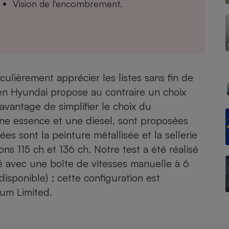
Vision de l'encombrement.
- Ustensile
Foie gras
Aide auditive
culièrement apprécier les listes sans fin de
r
Assurance vie
réen Hyundai propose au contraire un choix
avantage de simplifier le choix du
une essence et une diesel, sont proposées
Poêle à granulés
ées sont la peinture métallisée et la sellerie
gne - Comment choisir une
lle de champagne
ons 115 ch et 136 ch. Notre test a été réalisé
en ligne
 avec une boîte de vitesses manuelle à 6
Ordinateur portable
Crème solaire
sponible) ; cette configuration est
Lave-vaisselle
um Limited.