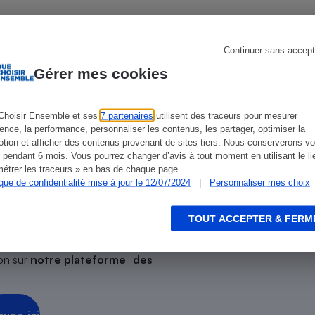
Électricité - Gaz
Appareil photo
Continuer sans accept
ien que non-exhaustive. À l’exception des autorisations
numérique
Gérer mes cookies
Four encastrable
de
La Note Que Choisir
, il n’existe aucune relation
encés.
Choisir Ensemble et ses
7 partenaires
utilisent des traceurs pour mesurer
ience, la performance, personnaliser les contenus, les partager, optimiser la
tion et afficher des contenus provenant de sites tiers. Nous conserverons vo
Lessive
 pendant 6 mois. Vous pourrez changer d’avis à tout moment en utilisant le li
étrer les traceurs » en bas de chaque page.
ique de confidentialité mise à jour le 12/07/2024
|
Personnaliser mes choix
n ?
TOUT ACCEPTER & FERM
sionnel !
Aspirateur
on sur
notre plateforme des