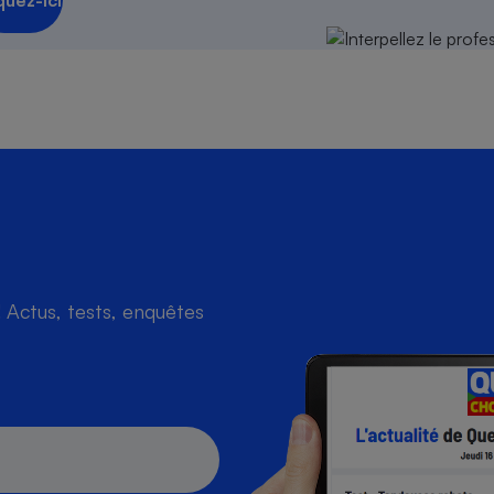
quez-ici
s
Réfrigérateur
Actus, tests, enquêtes