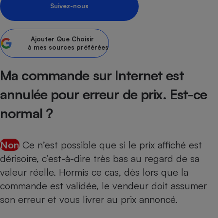
Suivez-nous
Petit électroménager - U
Complément
alimentaire
Ajouter
Que Choisir
Mutuelle
Assurance emprunteur
à mes sources préférées
Ma commande sur Internet est
annulée pour erreur de prix. Est-ce
Matelas
Champagne
bouteille
normal ?
Banque en 
Téléviseur
Antimoustique
Lave-linge
Non
Ce n’est possible que si le prix affiché est
dérisoire, c’est-à-dire très bas au regard de sa
valeur réelle. Hormis ce cas, dès lors que la
commande est validée, le vendeur doit assumer
Radiateur électrique
son erreur et vous livrer au prix annoncé.