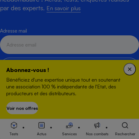
par des experts.
En savoir plus
Adresse mail
S'inscrire
Abonnez-vous !
Bénéficiez d'une expertise unique tout en soutenant
une association 100 % indépendante de l'Etat, des
producteurs et des distributeurs.
Voir nos offres
S’abonner
Créée en 1951, Que Choisir Ensemble est une association à but
non lucratif qui agit, en toute indépendance, pour défendre les
droits des consommateurs et des usagers, et promouvoir une
consommation responsable, accessible et respectueuse des
Tests
Actus
Services
Nos combats
Rechercher
enjeux sanitaires, sociétaux et environnementaux.