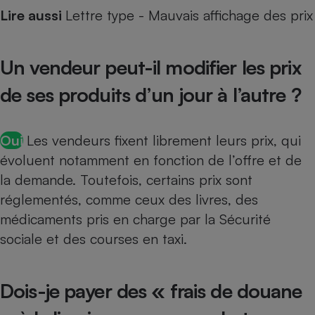
Téléphone mobile -
Lire aussi
Lettre type - Mauvais affichage des prix
Smartphone
Plaque de cuisson à
induction
Un vendeur peut-il modifier les prix
de ses produits d’un jour à l’autre ?
Climatiseur -
Ventilateur
Oui
Les vendeurs fixent librement leurs prix, qui
évoluent notamment en fonction de l’offre et de
Antivirus
la demande. Toutefois, certains prix sont
Climatiseur -
Ventilateur
réglementés, comme ceux des livres, des
médicaments pris en charge par la Sécurité
sociale et des courses en taxi.
Dois-je payer des « frais de douane