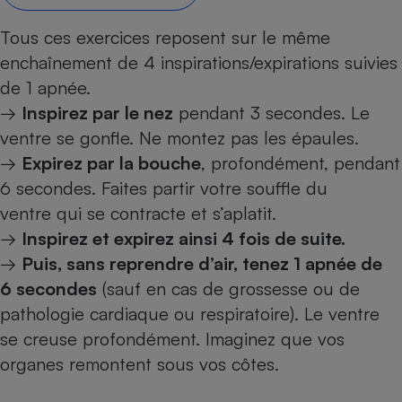
Petit électroménager - U
Tous ces exercices reposent sur le même
Complément
alimentaire
enchaînement de 4 inspirations/expirations suivies
Mutuelle
Assurance emprunteur
de 1 apnée.
→
Inspirez par le nez
pendant 3 secondes. Le
ventre se gonfle. Ne montez pas les épaules.
→
Expirez par la bouche
, profondément, pendant
Matelas
Champagne
6 secondes. Faites partir votre souffle du
bouteille
Banque en 
ventre qui se contracte et s’aplatit.
Téléviseur
→
Inspirez et expirez ainsi 4 fois de suite.
Antimoustique
→
Puis, sans reprendre d’air, tenez 1 apnée de
Lave-linge
6 secondes
(sauf en cas de grossesse ou de
pathologie cardiaque ou respiratoire). Le ventre
se creuse profondément. Imaginez que vos
Radiateur électrique
organes remontent sous vos côtes.