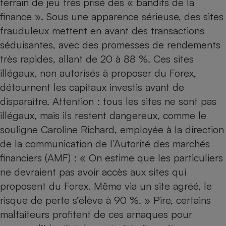
terrain de jeu très prisé des « bandits de la
finance ». Sous une apparence sérieuse, des sites
Petit électroménager - U
Complément
frauduleux mettent en avant des transactions
alimentaire
Mutuelle
séduisantes, avec des promesses de rendements
Assurance emprunteur
très rapides, allant de 20 à 88 %. Ces sites
illégaux, non autorisés à proposer du Forex,
détournent les capitaux investis avant de
Matelas
disparaître. Attention : tous les sites ne sont pas
Champagne
bouteille
illégaux, mais ils restent dangereux, comme le
Banque en 
souligne Caroline Richard, employée à la direction
Téléviseur
de la communication de l’Autorité des marchés
Antimoustique
Lave-linge
financiers (AMF) : « On estime que les particuliers
ne devraient pas avoir accès aux sites qui
proposent du Forex. Même via un site agréé, le
Radiateur électrique
risque de perte s’élève à 90 %. » Pire, certains
malfaiteurs profitent de ces arnaques pour