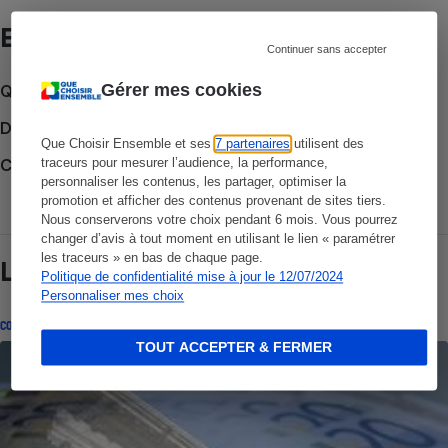
Et aussi
Continuer sans accepter
Gérer mes cookies
Que faire en cas de litige ?
Découvrir le forum
Que Choisir Ensemble et ses
7 partenaires
utilisent des
Consulter nos Conseils
traceurs pour mesurer l’audience, la performance,
personnaliser les contenus, les partager, optimiser la
promotion et afficher des contenus provenant de sites tiers.
Nous conserverons votre choix pendant 6 mois. Vous pourrez
changer d’avis à tout moment en utilisant le lien « paramétrer
les traceurs » en bas de chaque page.
Lire aussi
Politique de confidentialité mise à jour le 12/07/2024
Personnaliser mes choix
CONSEILS
TOUT ACCEPTER & FERMER