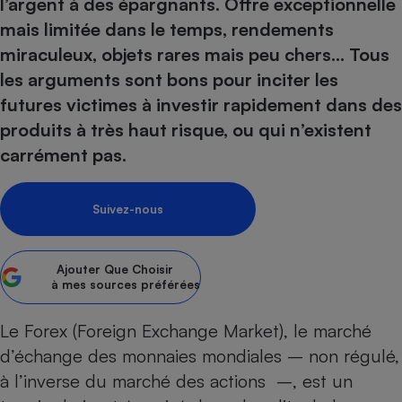
pression
l’argent à des épargnants. Offre exceptionnelle
Choisir son fioul
Assurance
Sécurité - Hygiène
Circulation routière
mais limitée dans le temps, rendements
Choisir son pellet
Crédit immobilier
Banque - Crédit
Contrôle technique - Rép
miraculeux, objets rares mais peu chers… Tous
Comparateur assurance emprunteur
Maison de retraite
Epargne - Fiscalité
Comparateu
Pièce détachée
les arguments sont bons pour inciter les
Energie Moins Chère Ensemble
Comparatif réfrigérateur
Comparatif casque audio
Comparatif tondeuse ro
futures victimes à investir rapidement dans des
Moto
Comparatif plaque à indu
Comparatif barre de son
Comparatif poêle à gran
produits à très haut risque, ou qui n’existent
Supermarché - Drive
carrément pas.
Comparatif hotte aspira
Comparatif imprimante m
Comparatif radiateur éle
Électricité - Gaz
Hygiène - Beauté
Comparatif climatiseur m
Comparatif ordinateur p
Tous les comparateurs
Suivez-nous
Maladie - Médecine - Mé
Comparatif aspirateur bal
Comparatif ultrabook
Aménagement
Toutes les cartes interactives
Système de santé - Com
Comparatif aspirateur tr
Comparatif tablette tacti
Supermarché - Drive
Bricolage - Jardinage
Retraite
Ajouter
Que Choisir
Comparatif cafetière au
Chauffage
à mes sources préférées
Speedtest - Testez le débit de votre
Mutuelle
Comparatif robot cuiseu
Image et son
Produit d'entretien
connexion Internet
Le
Forex
(Foreign Exchange Market), le marché
Comparatif centrale vap
Comparateur auto
Informatique
Sécurité domestique
d’échange des monnaies mondiales – non régulé,
Internet
à l’inverse du marché des actions –, est un
Gros électroménager
Téléphonie