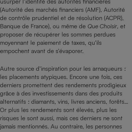
usurper l’identité des autorités financières
Téléphone mobile -
Smartphone
(Autorité des marchés financiers (AMF), Autorité
Plaque de cuisson à
de contrôle prudentiel et de résolution (ACPR),
induction
Banque de France), ou même de
Que Choisir
, et
proposer de récupérer les sommes perdues
moyennant le paiement de taxes, qu’ils
Climatiseur -
Ventilateur
empochent avant de s’évaporer.
Antivirus
Autre source d’inspiration pour les arnaqueurs :
les
placements atypiques
. Encore une fois, ces
Climatiseur -
Ventilateur
derniers promettent des rendements prodigieux
grâce à des investissements dans des produits
alternatifs :
diamants
,
vins
,
livres anciens
,
forêts
…
Or plus les rendements sont élevés, plus les
risques le sont aussi, mais ces derniers ne sont
jamais mentionnés. Au contraire, les personnes