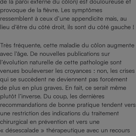
de la paroi externe du côlon) est douloureuse et
provoque de la fièvre. Les symptômes
Petit électroménager - U
Complément
ressemblent à ceux d’une appendicite mais, au
alimentaire
Mutuelle
lieu d’être du côté droit, ils sont du côté gauche !
Assurance emprunteur
Très fréquente, cette maladie du côlon augmente
avec l’âge. De nouvelles publications sur
Matelas
Champagne
l’évolution naturelle de cette pathologie sont
bouteille
Banque en 
venues bouleverser les croyances : non, les crises
qui se succèdent ne deviennent pas forcément
Téléviseur
Antimoustique
de plus en plus graves. En fait, ce serait même
Lave-linge
plutôt l’inverse. Du coup, les dernières
recommandations de bonne pratique tendent vers
une restriction des indications du traitement
Radiateur électrique
chirurgical en prévention et vers une
« désescalade » ­thérapeutique avec un recours