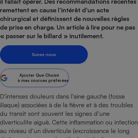
pression
il fallait opérer. Des recommandations récentes
Choisir son fioul
Assurance
Sécurité - Hygiène
Circulation routière
remettent en cause l’intérêt d’un acte
Choisir son pellet
Crédit immobilier
Banque - Crédit
Contrôle technique - Rép
chirurgical et définissent de nouvelles règles
Comparateur assurance emprunteur
Maison de retraite
Epargne - Fiscalité
Comparateu
Pièce détachée
de prise en charge. Un article à lire pour ne pas
Energie Moins Chère Ensemble
Comparatif réfrigérateur
Comparatif casque audio
Comparatif tondeuse ro
« passer sur le billard » inutilement.
Moto
Comparatif plaque à indu
Comparatif barre de son
Comparatif poêle à gran
Supermarché - Drive
Comparatif hotte aspira
Comparatif imprimante m
Comparatif radiateur éle
Suivez-nous
Électricité - Gaz
Hygiène - Beauté
Comparatif climatiseur m
Comparatif ordinateur p
Tous les comparateurs
Maladie - Médecine - Mé
Comparatif aspirateur bal
Comparatif ultrabook
Ajouter
Que Choisir
Aménagement
à mes sources préférées
Toutes les cartes interactives
Système de santé - Com
Comparatif aspirateur tr
Comparatif tablette tacti
Supermarché - Drive
Bricolage - Jardinage
Retraite
Comparatif cafetière au
D’intenses douleurs dans l’aine gauche (fosse
Chauffage
Speedtest - Testez le débit de votre
iliaque) associées à de la fièvre et à des troubles
Mutuelle
Comparatif robot cuiseu
Image et son
Produit d'entretien
connexion Internet
du transit sont souvent les signes d’une
Comparatif centrale vap
Comparateur auto
Informatique
Sécurité domestique
diverticulite aiguë. Cette inflammation ou infection
Internet
au niveau d’un diverticule (excroissance le long
Gros électroménager
Téléphonie