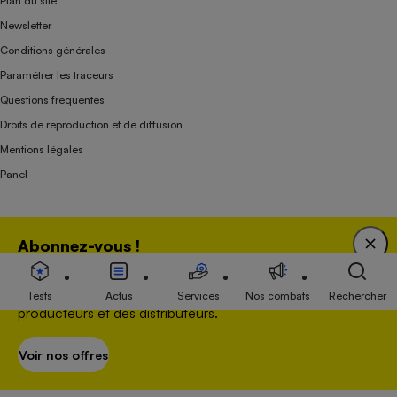
Plan du site
Newsletter
Conditions générales
Paramétrer les traceurs
Questions fréquentes
Droits de reproduction et de diffusion
Mentions légales
Panel
Association indépendante de l’État, des syndicats, des producteurs et des
Abonnez-vous !
distributeurs depuis 1951.
Bénéficiez d'une expertise unique tout en soutenant
une association 100 % indépendante de l'Etat, des
Tests
Actus
Services
Nos combats
Rechercher
producteurs et des distributeurs.
Voir nos offres
S’abonner