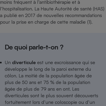
moins fréquent à l’antibiothérapie et à
Téléphone mobile -
Smartphone
l’hospitalisation. La Haute Autorité de santé (HAS)
Plaque de cuisson à
induction
a publié en 2017 de nouvelles recommandations
pour la prise en charge de cette maladie (1).
Climatiseur -
Ventilateur
De quoi parle-t-on ?
Antivirus
Un
diverticule
est une excroissance qui se
Climatiseur -
Ventilateur
développe le long de la paroi externe du
côlon. La moitié de la population âgée de
plus de 50 ans et 75 % de la population
âgée de plus de 79 ans en ont. Les
diverticules sont le plus souvent découverts
fortuitement lors d’une coloscopie ou d’un