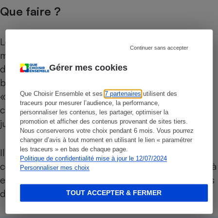
Que faire ?
Lors de la crise douloureuse, consultez votre
Continuer sans accepter
médecin qui vous prescrira pour vous soulager
des antidouleurs comme le paracétamol et, si
Gérer mes cookies
besoin, des antibiotiques. Même en cas
« d’attaques importantes » de diverticulite, une
Que Choisir Ensemble et ses
7 partenaires
utilisent des
traceurs pour mesurer l’audience, la performance,
chirurgie afin de prévenir la récidive n’est plus
personnaliser les contenus, les partager, optimiser la
justifiée.
promotion et afficher des contenus provenant de sites tiers.
Nous conserverons votre choix pendant 6 mois. Vous pourrez
changer d’avis à tout moment en utilisant le lien « paramétrer
les traceurs » en bas de chaque page.
Il est à noter que l’âge n’entre plus en ligne de
Politique de confidentialité mise à jour le 12/07/2024
compte : il n’y a pas d’indication supplémentaire à
Personnaliser mes choix
effectuer une chirurgie préventive chez les moins
de 50 ans.
TOUT ACCEPTER & FERMER