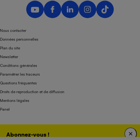
Nous contacter
Données personnelles
Plan du site
Newsletter
Conditions générales
Paramétrer les traceurs
Questions fréquentes
Droits de reproduction et de diffusion
Mentions légales
Panel
Association indépendante de l’État, des syndicats, des producteurs et des
Abonnez-vous !
distributeurs depuis 1951.