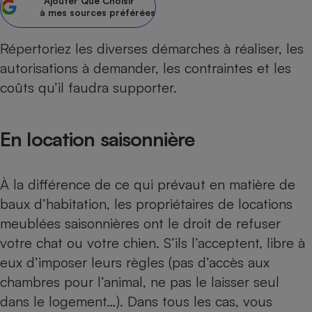
Ajouter
Que Choisir
à mes sources préférées
Petit électroménager - U
Complément
alimentaire
Répertoriez les diverses démarches à réaliser, les
Mutuelle
Assurance emprunteur
autorisations à demander, les contraintes et les
coûts qu’il faudra supporter.
En location saisonnière
Matelas
Champagne
bouteille
Banque en 
Téléviseur
À la différence de ce qui prévaut en matière de
Antimoustique
baux d’habitation, les propriétaires de locations
Lave-linge
meublées saisonnières ont le droit de refuser
votre chat ou votre chien. S’ils l’acceptent, libre à
eux d’imposer leurs règles (pas d’accès aux
Radiateur électrique
chambres pour l’animal, ne pas le laisser seul
dans le logement…). Dans tous les cas, vous