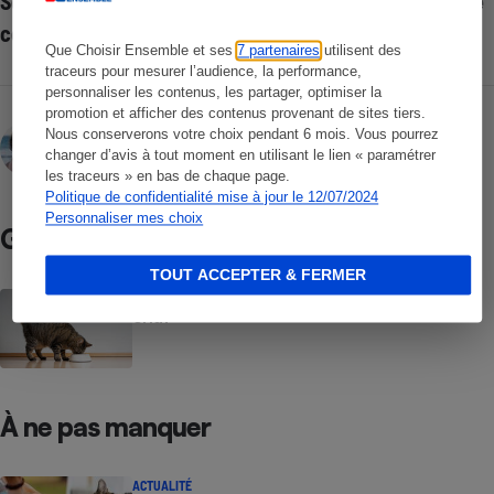
Séparation des maîtres - Garde alternée de l'animal de
compagnie possible
Que Choisir Ensemble et ses
7 partenaires
utilisent des
traceurs pour mesurer l’audience, la performance,
personnaliser les contenus, les partager, optimiser la
promotion et afficher des contenus provenant de sites tiers.
Rosine Maiolo
Nous conserverons votre choix pendant 6 mois. Vous pourrez
changer d’avis à tout moment en utilisant le lien « paramétrer
les traceurs » en bas de chaque page.
Politique de confidentialité mise à jour le 12/07/2024
Personnaliser mes choix
Guide d’achat
TOUT ACCEPTER & FERMER
Aliments pour chats - Bien nourrir son
chat
À ne pas manquer
ACTUALITÉ