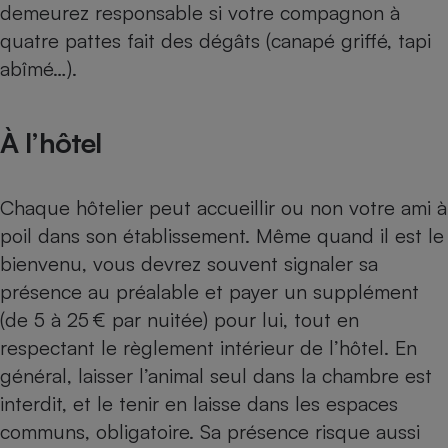
demeurez responsable si votre compagnon à
Téléphone mobile -
Smartphone
quatre pattes fait des dégâts (canapé griffé, tapi
Plaque de cuisson à
induction
abîmé…).
À l’hôtel
Climatiseur -
Ventilateur
Chaque hôtelier peut accueillir ou non votre ami à
Antivirus
poil dans son établissement. Même quand il est le
bienvenu, vous devrez souvent signaler sa
Climatiseur -
Ventilateur
présence au préalable et payer un supplément
(de 5 à 25 € par nuitée) pour lui, tout en
respectant le règlement intérieur de l’hôtel. En
général, laisser l’animal seul dans la chambre est
interdit, et le tenir en laisse dans les espaces
communs, obligatoire. Sa présence risque aussi