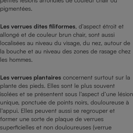
petites lésions arrondies de couleur chair ou
Téléphone mobile -
pigmentées.
Smartphone
Plaque de cuisson à
induction
Les verrues dites filiformes
, d’aspect étroit et
allongé et de couleur brun chair, sont aussi
localisées au niveau du visage, du nez, autour de
Climatiseur -
Ventilateur
la bouche et au niveau des zones de rasage chez
les hommes.
Antivirus
Les verrues plantaires
concernent surtout sur la
Climatiseur -
Ventilateur
plante des pieds. Elles sont le plus souvent
isolées et se présentent sous l’aspect d’une lésion
unique, ponctuée de points noirs, douloureuse à
l’appui. Elles peuvent aussi se regrouper et
former une sorte de plaque de verrues
superficielles et non douloureuses (verrue