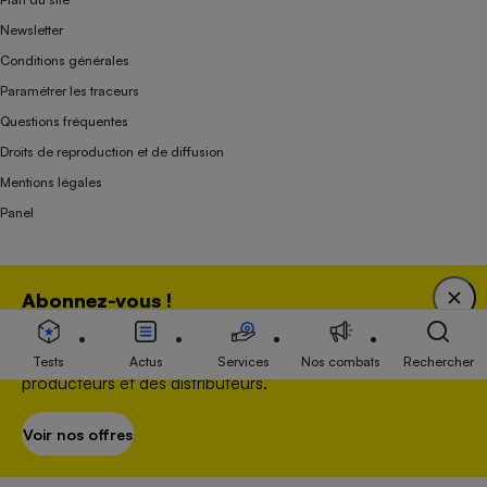
Newsletter
Conditions générales
Paramétrer les traceurs
Questions fréquentes
Droits de reproduction et de diffusion
Mentions légales
Panel
Association indépendante de l’État, des syndicats, des producteurs et des
Abonnez-vous !
distributeurs depuis 1951.
Bénéficiez d'une expertise unique tout en soutenant
une association 100 % indépendante de l'Etat, des
Tests
Actus
Services
Nos combats
Rechercher
producteurs et des distributeurs.
Voir nos offres
S’abonner