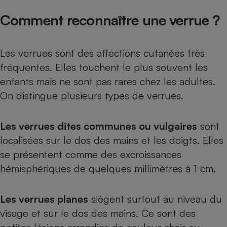
Petit électroménager - U
Comment reconnaître une verrue ?
Complément
alimentaire
Mutuelle
Assurance emprunteur
Les verrues sont des affections cutanées très
fréquentes. Elles touchent le plus souvent les
enfants mais ne sont pas rares chez les adultes.
On distingue plusieurs types de verrues.
Matelas
Champagne
bouteille
Banque en 
Les verrues dites communes ou vulgaires
sont
Téléviseur
localisées sur le dos des mains et les doigts. Elles
Antimoustique
Lave-linge
se présentent comme des excroissances
hémisphériques de quelques millimètres à 1 cm.
Les verrues planes
siègent surtout au niveau du
Radiateur électrique
visage et sur le dos des mains. Ce sont des