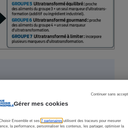
s
Réfrigérateur
es limiter
Continuer sans accept
Gérer mes cookies
 19 produits décryptées
Choisir Ensemble et ses
7 partenaires
utilisent des traceurs pour mesurer
ience, la performance, personnaliser les contenus, les partager, optimiser la