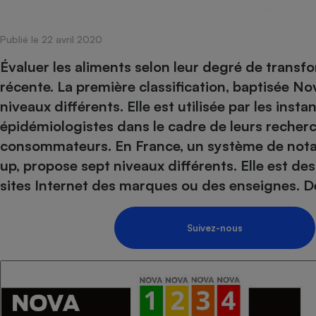
Internet
Publié le 22 avril 2020
Gros électroménager
Téléphonie
Petit électroménager 
Évaluer les aliments selon leur degré de transf
Complément
récente. La première classification, baptisée 
alimentaire
Mutuelle
niveaux différents. Elle est utilisée par les inst
Assurance emprunteu
épidémiologistes dans le cadre de leurs recher
consommateurs. En France, un système de notat
up, propose sept niveaux différents. Elle est dest
Matelas
sites Internet des marques ou des enseignes. D
Champa
boutei
Banque 
Téléviseur
Suivez-nous
Antimoustique
Lave-linge