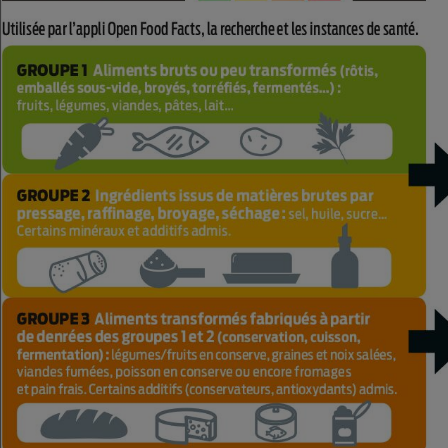
Radiateur électrique
Téléphone mobile -
Smartphone
Plaque de cuisson à
induction
Climatiseur -
Ventilateur
Antivirus
Climatiseur -
Ventilateur