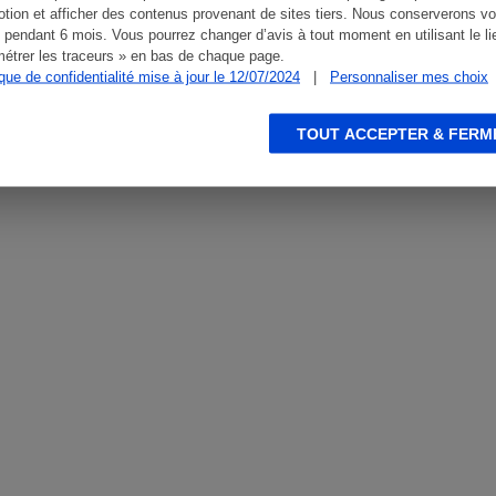
tion et afficher des contenus provenant de sites tiers. Nous conserverons vo
 pendant 6 mois. Vous pourrez changer d’avis à tout moment en utilisant le li
étrer les traceurs » en bas de chaque page.
ique de confidentialité mise à jour le 12/07/2024
|
Personnaliser mes choix
TOUT ACCEPTER & FERM