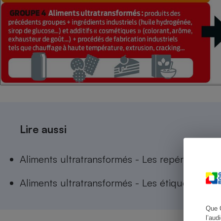
Cafetière à expresso
Lire aussi
Robot ménager
Aliments ultratransformés - Les repérer pour l
Aliments ultratransformés - Les étiquettes de
Que 
l’aud