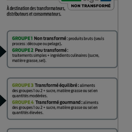
Électricité - Gaz
Appareil photo
numérique
Four encastrable
Lessive
Aspirateur