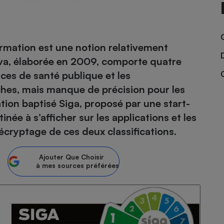
- Ustensile
ormation est une notion relativement
Foie gras
Nova, élaborée en 2009, comporte quatre
Aide auditive
ances de santé publique et les
r
Assurance vie
ches, mais manque de précision pour les
ion baptisé Siga, proposé par une start-
inée à s’afficher sur les applications et les
Poêle à granulés
écryptage de ces deux classifications.
gne - Comment choisir une
lle de champagne
en ligne
Ajouter
Que Choisir
Ordinateur portable
à mes sources préférées
Crème solaire
Lave-vaisselle