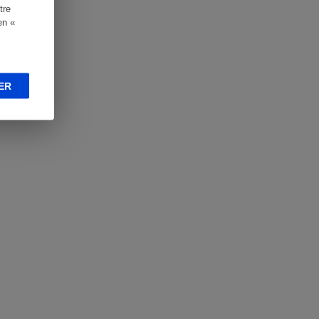
tre
en «
ER