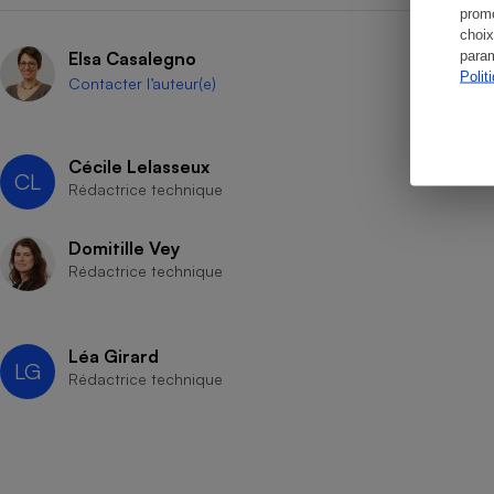
promo
choix
param
Elsa Casalegno
Polit
Contacter l’auteur(e)
Cécile Lelasseux
CL
Rédactrice technique
Domitille Vey
Rédactrice technique
Léa Girard
LG
Rédactrice technique