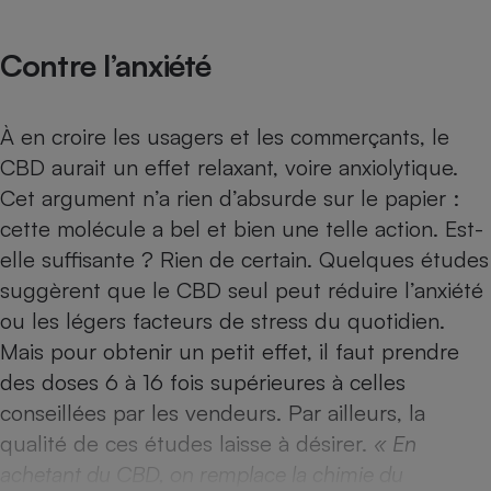
Téléphone mobile -
Smartphone
Plaque de cuisson à
Contre l’anxiété
induction
À en croire les usagers et les commerçants, le
Climatiseur -
CBD aurait un effet relaxant, voire anxiolytique.
Ventilateur
Cet argument n’a rien d’absurde sur le papier :
cette molécule a bel et bien une telle action. Est-
Antivirus
elle suffisante ? Rien de certain. Quelques études
suggèrent que le CBD seul peut réduire l’anxiété
Climatiseur -
Ventilateur
ou les légers facteurs de stress du quotidien.
Mais pour obtenir un petit effet, il faut prendre
des doses 6 à 16 fois supérieures à celles
conseillées par les vendeurs. Par ailleurs, la
qualité de ces études laisse à désirer.
« En
achetant du CBD, on remplace la chimie du