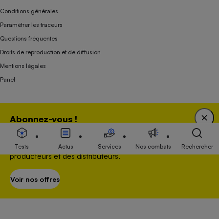
Conditions générales
Paramétrer les traceurs
Questions fréquentes
Droits de reproduction et de diffusion
Mentions légales
Panel
Association indépendante de l’État, des syndicats, des producteurs et des
Abonnez-vous !
distributeurs depuis 1951.
Bénéficiez d'une expertise unique tout en soutenant
une association 100 % indépendante de l'Etat, des
Tests
Actus
Services
Nos combats
Rechercher
producteurs et des distributeurs.
Voir nos offres
S’abonner