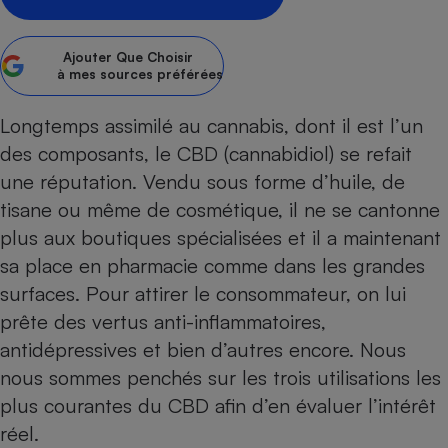
Petit électroménager - U
Complément
Ajouter
Que Choisir
alimentaire
à mes sources préférées
Mutuelle
Assurance emprunteur
Longtemps assimilé au cannabis, dont il est l’un
des composants, le CBD (cannabidiol) se refait
une réputation. Vendu sous forme d’huile, de
Matelas
Champagne
tisane ou même de cosmétique, il ne se cantonne
bouteille
Banque en 
plus aux boutiques spécialisées et il a maintenant
Téléviseur
sa place en pharmacie comme dans les grandes
Antimoustique
surfaces. Pour attirer le consommateur, on lui
Lave-linge
prête des vertus anti-inflammatoires,
antidépressives et bien d’autres encore. Nous
nous sommes penchés sur les trois utilisations les
Radiateur électrique
plus courantes du CBD afin d’en évaluer l’intérêt
réel.