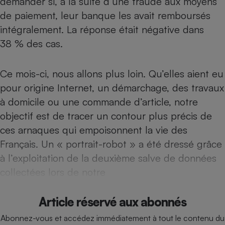
demander si, à la suite d’une fraude aux moyens
Téléphone mobile -
de paiement, leur
banque les avait remboursés
Smartphone
Plaque de cuisson à
intégralement
. La réponse était négative dans
induction
38 % des cas.
Ce mois-ci, nous allons plus loin. Qu’elles aient eu
Climatiseur -
Ventilateur
pour origine Internet, un démarchage, des travaux
à domicile ou une commande d’article, notre
objectif est de tracer un contour plus précis de
Antivirus
ces arnaques qui empoisonnent la vie des
Climatiseur -
Ventilateur
Français. Un « portrait-robot » a été dressé grâce
à l’exploitation de la deuxième salve de données
collectées lors de notre
Article réservé aux abonnés
Abonnez-vous et accédez immédiatement à tout le contenu du