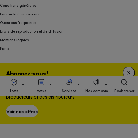
Conditions générales
Paramétrer les traceurs
Questions fréquentes
Droits de reproduction et de diffusion
Mentions légales
Panel
Association indépendante de l’État, des syndicats, des producteurs et des
Abonnez-vous !
distributeurs depuis 1951.
Bénéficiez d'une expertise unique tout en soutenant
une association 100 % indépendante de l'Etat, des
Tests
Actus
Services
Nos combats
Rechercher
producteurs et des distributeurs.
Voir nos offres
S’abonner