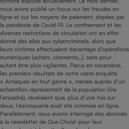
nombre explose actuellement. Le mois dernier,
nous avons publié un
focus sur les fraudes en
Petit électroménager - U
Complément
ligne et sur les moyens de paiement
, dopées par
alimentaire
Mutuelle
la
pandémie de Covid-19
. Le confinement et les
Assurance emprunteur
diverses restrictions de circulation ont en effet
donné des ailes aux cybercriminels, alors que
leurs victimes effectuaient davantage d’opérations
Matelas
numériques (achats, virements…), sans pour
Champagne
bouteille
autant être plus vigilantes. Parus en novembre,
Banque en 
les premiers résultats de notre vaste enquête
Téléviseur
« Arnaques en tout genre », menée auprès d’un
Antimoustique
Lave-linge
échantillon représentatif de la population (lire
l’encadré), révélaient que, plus d’une fois sur
deux, l’escroquerie avait été commise en ligne.
Parallèlement, nous avions interrogé des abonnés
Radiateur électrique
à la newsletter de
Que Choisir
pour leur