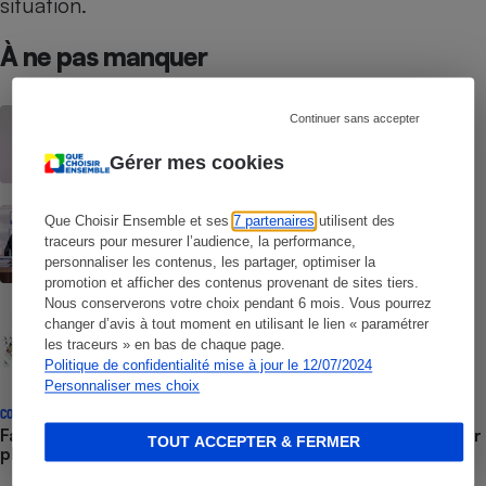
situation.
À ne pas manquer
ACTUALITÉ
Continuer sans accepter
Liquidation judiciaire de Brandt - Les
conséquences pour les clients
Gérer mes cookies
CONSEILS
Que Choisir Ensemble et ses
7 partenaires
utilisent des
Justice - Quels sont vos droits lors d’un
traceurs pour mesurer l’audience, la performance,
litige avec un avocat ?
personnaliser les contenus, les partager, optimiser la
promotion et afficher des contenus provenant de sites tiers.
Nous conserverons votre choix pendant 6 mois. Vous pourrez
NOS COMBATS
changer d’avis à tout moment en utilisant le lien « paramétrer
Action de groupe
les traceurs » en bas de chaque page.
Politique de confidentialité mise à jour le 12/07/2024
Personnaliser mes choix
CONSEILS
Faillite d’entreprise - Sur quels motifs et comment porter
TOUT ACCEPTER & FERMER
plainte contre le gérant