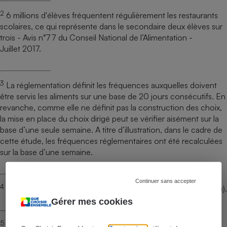
2
6 millions d'élèves fréquentent régulièrement les restaurants
scolaires, ce qui représente dans le secondaire deux élèves sur
trois - Avis n°77 du Conseil National de l’Alimentation -
Juillet 2017.
3
La réglementation définit les fréquences auxquelles doivent
être servis les aliments sur une base de 20 jours consécutifs. En
revanche, comme elle ne définit pas la construction des choix,
la mise en place du choix dirigé peut se vérifier aisément sur la
base d’une seule semaine. A titre d’illustration, dans le cadre de
cette étude, les fréquences réglementaires ont été recalculées
sur la base d’une semaine.
Continuer sans accepter
4
Entrées contenant plus de 15 % de lipides (GEMRCN scolaire).
Gérer mes cookies
5
Desserts contenant plus de 15 % de lipides ou plus 20g de