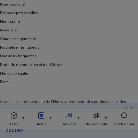
Nous contacter
Données personnelles
Plan du site
Newsletter
Conditions générales
Paramétrer les traceurs
Questions fréquentes
Droits de reproduction et de diffusion
Mentions légales
Panel
Association indépendante de l’État, des syndicats, des producteurs et des
distributeurs depuis 1951.
Soutenez-nous
Aujourd'hui plus que jamais, nous comptons sur
votre
Tests
Actus
Services
Nos combats
Rechercher
soutien
.