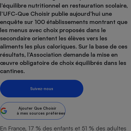
pression
Choisir son fioul
Assurance
Sécurité - Hygiène
Circulation routière
l’équilibre nutritionnel en restauration scolaire,
Choisir son pellet
l’UFC-Que Choisir publie aujourd’hui une
Crédit immobilier
Banque - Crédit
Contrôle technique - Rép
enquête sur 100 établissements montrant que
Comparateur assurance emprunteur
Maison de retraite
Epargne - Fiscalité
Comparateu
Pièce détachée
les menus avec choix proposés dans le
Energie Moins Chère Ensemble
Comparatif réfrigérateur
Comparatif casque audio
Comparatif tondeuse ro
Moto
secondaire orientent les élèves vers les
Comparatif plaque à indu
Comparatif barre de son
Comparatif poêle à gran
Supermarché - Drive
aliments les plus caloriques. Sur la base de ces
Comparatif hotte aspira
Comparatif imprimante m
Comparatif radiateur éle
résultats, l’Association demande la mise en
Électricité - Gaz
Hygiène - Beauté
Comparatif climatiseur m
Comparatif ordinateur p
œuvre obligatoire de choix équilibrés dans les
Tous les comparateurs
Maladie - Médecine - Mé
cantines.
Comparatif aspirateur bal
Comparatif ultrabook
Aménagement
Toutes les cartes interactives
Système de santé - Com
Comparatif aspirateur tr
Comparatif tablette tacti
Supermarché - Drive
Bricolage - Jardinage
Retraite
Suivez-nous
Comparatif cafetière au
Chauffage
Speedtest - Testez le débit de votre
Mutuelle
Comparatif robot cuiseu
Image et son
Produit d'entretien
connexion Internet
Ajouter
Que Choisir
Comparatif centrale vap
Comparateur auto
Informatique
Sécurité domestique
à mes sources préférées
Internet
En France, 17 % des enfants et 51 % des adultes
Gros électroménager
Téléphonie