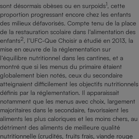
1
sont désormais obèses ou en surpoids
, cette
Petit électroménager - U
proportion progressant encore chez les enfants
Complément
alimentaire
des milieux défavorisés. Compte tenu de la place
Mutuelle
Assurance emprunteur
de la restauration scolaire dans l’alimentation des
2
enfants
, l’UFC-Que Choisir a étudié en 2013, la
mise en œuvre de la réglementation sur
l’équilibre nutritionnel dans les cantines, et a
Matelas
Champagne
montré que si les menus du primaire étaient
bouteille
Banque en 
globalement bien notés, ceux du secondaire
Téléviseur
atteignaient difficilement les objectifs nutritionnels
Antimoustique
Lave-linge
définis par la réglementation. Il apparaissait
notamment que les menus avec choix, largement
majoritaires dans le secondaire, favorisaient les
aliments les plus caloriques et les moins chers, au
Radiateur électrique
détriment des aliments de meilleure qualité
nutritionnelle (crudités, fruits frais, viande rouge