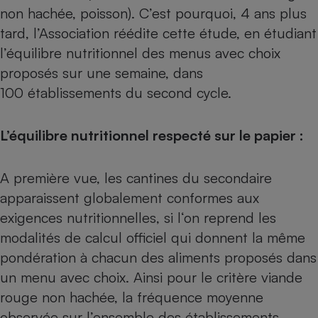
Téléphone mobile -
non hachée, poisson). C’est pourquoi, 4 ans plus
Smartphone
tard, l’Association réédite cette étude, en étudiant
Plaque de cuisson à
induction
l’équilibre nutritionnel des menus avec choix
proposés sur une semaine, dans
100 établissements du second cycle.
Climatiseur -
Ventilateur
L’équilibre nutritionnel respecté sur le papier :
Antivirus
A première vue, les cantines du secondaire
Climatiseur -
apparaissent globalement conformes aux
Ventilateur
exigences nutritionnelles, si l‘on reprend les
modalités de calcul officiel qui donnent la même
pondération à chacun des aliments proposés dans
un menu avec choix. Ainsi pour le critère viande
rouge non hachée, la fréquence moyenne
observée sur l’ensemble des établissements