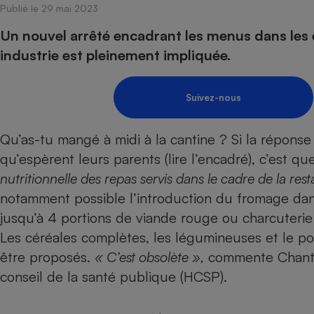
Publié le 29 mai 2023
Internet
Un nouvel arrêté encadrant les menus dans les é
Gros électroménager
Téléphonie
industrie est pleinement impliquée.
Petit électroménager 
Complément
alimentaire
Suivez-nous
Mutuelle
Assurance emprunteu
Qu’as-tu mangé à midi à la cantine ? Si la réponse
qu’espèrent leurs parents (lire l’encadré), c’est que
nutritionnelle des repas servis dans le cadre de la rest
Matelas
Champa
boutei
notamment possible l’introduction du fromage dan
Banque 
jusqu’à 4 portions de viande rouge ou charcuterie
Téléviseur
Les céréales complètes, les légumineuses et le po
Antimoustique
Lave-linge
être proposés.
« C’est obsolète »,
commente Chantal
conseil de la santé publique (HCSP).