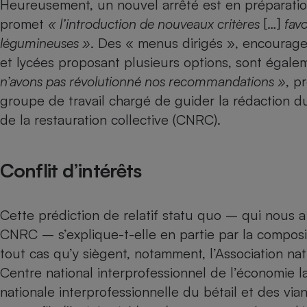
Heureusement, un nouvel arrêté est en préparation.
Radiateur électrique
promet
« l’introduction de nouveaux critères
[…]
favo
légumineuses »
. Des « menus dirigés », encouragea
Téléphone mobile -
et lycées proposant plusieurs options, sont égale
Smartphone
Plaque de cuisson à
n’avons pas révolutionné nos recommandations »
, p
induction
groupe de travail chargé de guider la rédaction du
de la restauration collective (CNRC).
Climatiseur -
Ventilateur
Conflit d’intérêts
Antivirus
Cette prédiction de relatif statu quo – qui nous
Climatiseur -
CNRC – s’explique-t-elle en partie par la composi
Ventilateur
tout cas qu’y siègent, notamment, l’Association nati
Centre national interprofessionnel de l’économie lai
nationale interprofessionnelle du bétail et des via