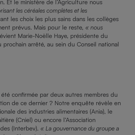
 Et le ministère de l’Agriculture nous
Électricité - Gaz
risant les céréales complètes et les
nt les choix les plus sains dans les collèges
Appareil photo
ment prévus. Mais pour le reste,
« nous
numérique
Four encastrable
révient Marie-Noëlle Haye, présidente du
 prochain arrêté, au sein du Conseil national
Lessive
 a été confirmée par deux autres membres du
Aspirateur
tion de ce dernier ? Notre enquête révèle en
onale des industries alimentaires (Ania), le
tière (Cniel) ou encore l’Association
ndes (Interbev).
« La gouvernance du groupe a