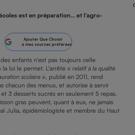
coles est en préparation… et l’agro-
- Ustensile
Foie gras
Ajouter
Que Choisir
Aide auditive
à mes sources préférées
r
Assurance vie
 des enfants n’est pas toujours celle
 la loi le permet. L’arrêté
« relatif à la qualité
auration scolaire »
Poêle à granulés
, publié en 2011, rend
gne - Comment choisir une
lle de champagne
s chacun des menus, et autorise à servir
en ligne
 et 3 desserts sucrés en seulement 5 repas.
Ordinateur portable
isson gras peuvent, quant à eux, ne jamais
Crème solaire
Lave-vaisselle
 Julia, épidémiologiste et membre du Haut