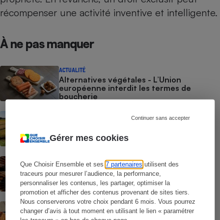
récompenser une activité inventive et intelligente.
À ne pas manquer
ACTUALITÉ
Alternatives végétales - L’Union
européenne interdit les termes de
boucherie
ENQUÊTE
Continuer sans accepter
Riz de Camargue - Entre sel et mer
Gérer mes cookies
ENQUÊTE
Que Choisir Ensemble et ses
7 partenaires
utilisent des
Coquilles Saint-Jacques ou simples
traceurs pour mesurer l’audience, la performance,
pétoncles ? - Comment ne pas se faire
personnaliser les contenus, les partager, optimiser la
avoir
promotion et afficher des contenus provenant de sites tiers.
Nous conserverons votre choix pendant 6 mois. Vous pourrez
ACTUALITÉ
changer d’avis à tout moment en utilisant le lien « paramétrer
Étiquetage des aliments - Un steak