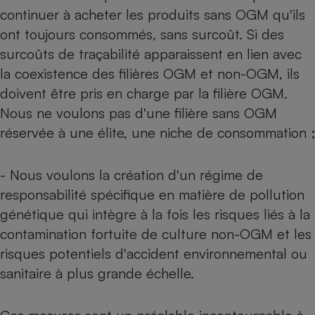
Téléphone mobile -
continuer à acheter les produits sans OGM qu'ils
Smartphone
Plaque de cuisson à
ont toujours consommés, sans surcoût. Si des
induction
surcoûts de traçabilité apparaissent en lien avec
la coexistence des filières OGM et non-OGM, ils
doivent être pris en charge par la filière OGM.
Climatiseur -
Nous ne voulons pas d'une filière sans OGM
Ventilateur
réservée à une élite, une niche de consommation ;
Antivirus
- Nous voulons la création d'un régime de
Climatiseur -
responsabilité spécifique en matière de pollution
Ventilateur
génétique qui intègre à la fois les risques liés à la
contamination fortuite de culture non-OGM et les
risques potentiels d'accident environnemental ou
sanitaire à plus grande échelle.