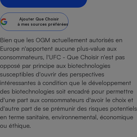
pression
Choisir son fioul
Assurance
Sécurité - Hygiène
Circulation routière
Choisir son pellet
Crédit immobilier
Banque - Crédit
Contrôle technique - Rép
Ajouter
Que Choisir
Comparateur assurance emprunteur
Maison de retraite
Epargne - Fiscalité
Comparateu
à mes sources préférées
Pièce détachée
Energie Moins Chère Ensemble
Comparatif réfrigérateur
Comparatif casque audio
Comparatif tondeuse ro
Moto
Bien que les OGM actuellement autorisés en
Comparatif plaque à indu
Comparatif barre de son
Comparatif poêle à gran
Supermarché - Drive
Europe n'apportent aucune plus-value aux
Comparatif hotte aspira
Comparatif imprimante m
Comparatif radiateur éle
consommateurs, l'UFC - Que Choisir n'est pas
Électricité - Gaz
Hygiène - Beauté
Comparatif climatiseur m
Comparatif ordinateur p
opposé par principe aux biotechnologies
Tous les comparateurs
Maladie - Médecine - Mé
susceptibles d'ouvrir des perspectives
Comparatif aspirateur bal
Comparatif ultrabook
Aménagement
Toutes les cartes interactives
intéressantes à condition que le développement
Système de santé - Com
Comparatif aspirateur tr
Comparatif tablette tacti
Supermarché - Drive
Bricolage - Jardinage
des biotechnologies soit encadré pour permettre
Retraite
Comparatif cafetière au
Chauffage
d'une part aux consommateurs d'avoir le choix et
Speedtest - Testez le débit de votre
Mutuelle
Comparatif robot cuiseu
Image et son
Produit d'entretien
connexion Internet
d'autre part de se prémunir des risques potentiels
Comparatif centrale vap
Comparateur auto
en terme sanitaire, environnemental, économique
Informatique
Sécurité domestique
ou éthique.
Internet
Gros électroménager
Téléphonie