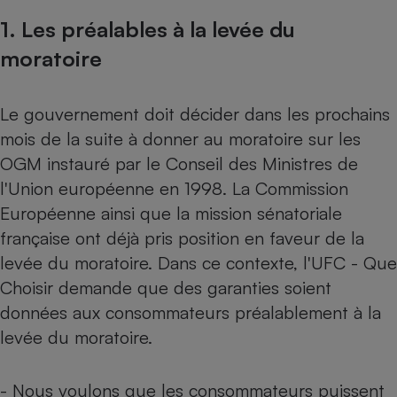
1. Les préalables à la levée du
Petit électroménager - U
Complément
moratoire
alimentaire
Mutuelle
Assurance emprunteur
Le gouvernement doit décider dans les prochains
mois de la suite à donner au moratoire sur les
OGM instauré par le Conseil des Ministres de
Matelas
Champagne
l'Union européenne en 1998. La Commission
bouteille
Banque en 
Européenne ainsi que la mission sénatoriale
Téléviseur
française ont déjà pris position en faveur de la
Antimoustique
Lave-linge
levée du moratoire. Dans ce contexte, l'UFC - Que
Choisir demande que des garanties soient
données aux consommateurs préalablement à la
levée du moratoire.
Radiateur électrique
- Nous voulons que les consommateurs puissent