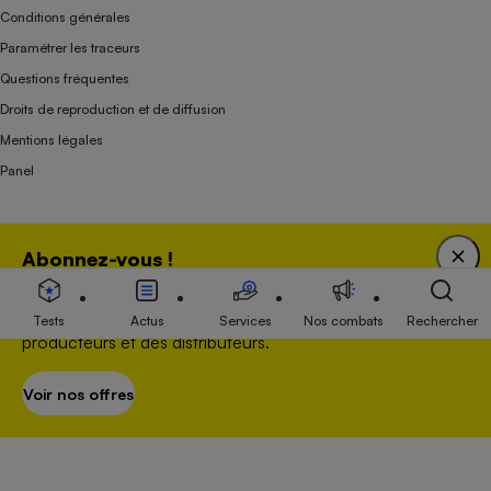
Conditions générales
Paramétrer les traceurs
Questions fréquentes
Droits de reproduction et de diffusion
Mentions légales
Panel
Association indépendante de l’État, des syndicats, des producteurs et des
Abonnez-vous !
distributeurs depuis 1951.
Bénéficiez d'une expertise unique tout en soutenant
une association 100 % indépendante de l'Etat, des
Tests
Actus
Services
Nos combats
Rechercher
producteurs et des distributeurs.
Voir nos offres
S’abonner