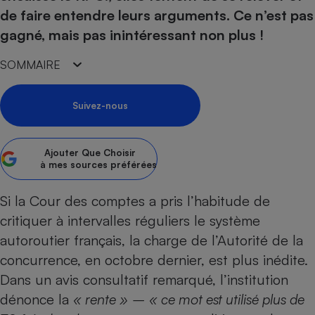
pression
Choisir son fioul
Assurance
Sécurité - Hygiène
Circulation routière
de faire entendre leurs arguments. Ce n’est pas
Choisir son pellet
Crédit immobilier
Banque - Crédit
gagné, mais pas inintéressant non plus !
Contrôle technique - Rép
Comparateur assurance emprunteur
Maison de retraite
Epargne - Fiscalité
Comparateu
Pièce détachée
SOMMAIRE
Energie Moins Chère Ensemble
Comparatif réfrigérateur
Comparatif casque audio
Comparatif tondeuse ro
Moto
Comparatif plaque à indu
Comparatif barre de son
Comparatif poêle à gran
Supermarché - Drive
Suivez-nous
Comparatif hotte aspira
Comparatif imprimante m
Comparatif radiateur éle
Électricité - Gaz
Hygiène - Beauté
Comparatif climatiseur m
Comparatif ordinateur p
Ajouter
Que Choisir
Tous les comparateurs
à mes sources préférées
Maladie - Médecine - Mé
Comparatif aspirateur bal
Comparatif ultrabook
Aménagement
Toutes les cartes interactives
Système de santé - Com
Comparatif aspirateur tr
Comparatif tablette tacti
Supermarché - Drive
Bricolage - Jardinage
Si la Cour des comptes a pris l’habitude de
Retraite
Comparatif cafetière au
critiquer à intervalles réguliers le système
Chauffage
Speedtest - Testez le débit de votre
Mutuelle
autoroutier français, la charge de l’Autorité de la
Comparatif robot cuiseu
Image et son
Produit d'entretien
connexion Internet
concurrence, en octobre dernier, est plus inédite.
Comparatif centrale vap
Comparateur auto
Informatique
Sécurité domestique
Dans un avis consultatif remarqué, l’institution
Internet
dénonce la
« rente »
–
« ce mot est utilisé plus de
Gros électroménager
Téléphonie