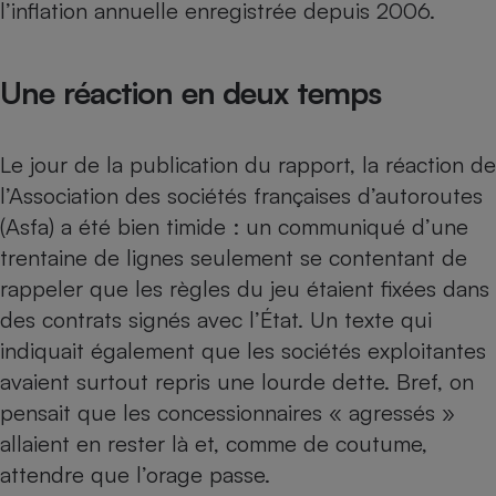
l’inflation annuelle enregistrée depuis 2006.
Téléphone mobile -
Smartphone
Plaque de cuisson à
induction
Une réaction en deux temps
Le jour de la publication du rapport, la réaction de
Climatiseur -
Ventilateur
l’Association des sociétés françaises d’autoroutes
(Asfa) a été bien timide : un communiqué d’une
Antivirus
trentaine de lignes seulement se contentant de
rappeler que les règles du jeu étaient fixées dans
Climatiseur -
Ventilateur
des contrats signés avec l’État. Un texte qui
indiquait également que les sociétés exploitantes
avaient surtout repris une lourde dette. Bref, on
pensait que les concessionnaires « agressés »
allaient en rester là et, comme de coutume,
attendre que l’orage passe.