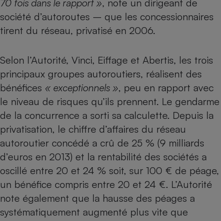
70
fois dans le rapport »
, note un dirigeant de
société d’autoroutes – que les concessionnaires
Petit électroménager - U
Complément
tirent du réseau, privatisé en 2006.
alimentaire
Mutuelle
Assurance emprunteur
Selon l’Autorité, Vinci, Eiffage et Abertis, les trois
principaux groupes autoroutiers, réalisent des
bénéfices
« exceptionnels »
, peu en rapport avec
Matelas
Champagne
le niveau de risques qu’ils prennent. Le gendarme
bouteille
Banque en 
de la concurrence a sorti sa calculette. Depuis la
Téléviseur
privatisation, le chiffre d’affaires du réseau
Antimoustique
autoroutier concédé a crû de 25 % (9 milliards
Lave-linge
d’euros en 2013) et la rentabilité des sociétés a
oscillé entre 20 et 24 % soit, sur 100 € de péage,
un bénéfice compris entre 20 et 24 €. L’Autorité
Radiateur électrique
note également que la hausse des péages a
systématiquement augmenté plus vite que