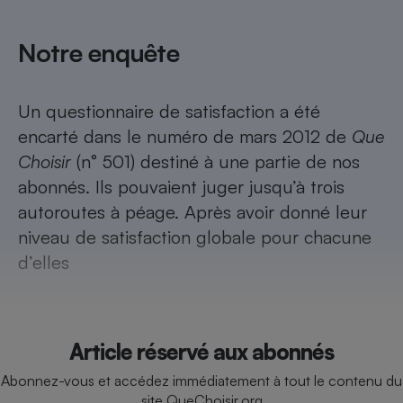
Téléphone mobile -
Smartphone
Plaque de cuisson à
Notre enquête
induction
Un questionnaire de satisfaction a été
Climatiseur -
encarté dans le numéro de mars 2012 de
Que
Ventilateur
Choisir
(n° 501) destiné à une partie de nos
abonnés. Ils pouvaient juger jusqu’à trois
Antivirus
autoroutes à péage. Après avoir donné leur
niveau de satisfaction globale pour chacune
Climatiseur -
Ventilateur
d’elles
Article réservé aux abonnés
Abonnez-vous et accédez immédiatement à tout le contenu du
site QueChoisir.org