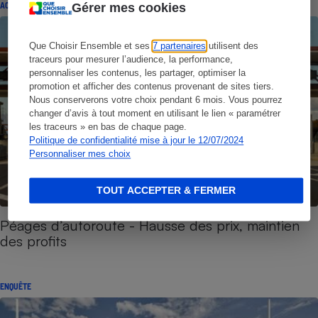
ACTUALITÉ
Gérer mes cookies
Que Choisir Ensemble et ses
7 partenaires
utilisent des
traceurs pour mesurer l’audience, la performance,
personnaliser les contenus, les partager, optimiser la
promotion et afficher des contenus provenant de sites tiers.
Nous conserverons votre choix pendant 6 mois. Vous pourrez
changer d’avis à tout moment en utilisant le lien « paramétrer
les traceurs » en bas de chaque page.
Politique de confidentialité mise à jour le 12/07/2024
Personnaliser mes choix
TOUT ACCEPTER & FERMER
Péages d’autoroute - Hausse des prix, maintien
des profits
ENQUÊTE