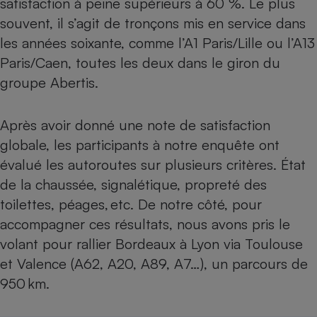
satisfaction à peine supérieurs à 60 %. Le plus
souvent, il s’agit de tronçons mis en service dans
Petit électroménager - U
Complément
les années soixante, comme l’A1 Paris/Lille ou l’A13
alimentaire
Mutuelle
Paris/Caen, toutes les deux dans le giron du
Assurance emprunteur
groupe Abertis.
Après avoir donné une note de satisfaction
Matelas
Champagne
globale, les participants à notre enquête ont
bouteille
Banque en 
évalué les autoroutes sur plusieurs critères. État
de la chaussée, signalétique, propreté des
Téléviseur
Antimoustique
toilettes, péages, etc. De notre côté, pour
Lave-linge
accompagner ces résultats, nous avons pris le
volant pour rallier Bordeaux à Lyon via Toulouse
et Valence (A62, A20, A89, A7…), un parcours de
Radiateur électrique
950 km.