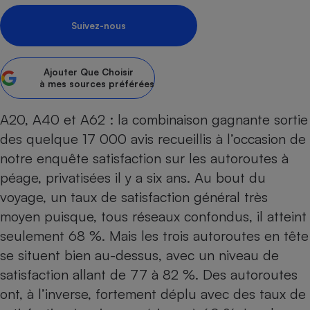
pression
Choisir son fioul
Assurance
Sécurité - Hygiène
Circulation routière
Suivez-nous
Choisir son pellet
Crédit immobilier
Banque - Crédit
Contrôle technique - Rép
Comparateur assurance emprunteur
Maison de retraite
Epargne - Fiscalité
Comparateu
Pièce détachée
Ajouter
Que Choisir
Energie Moins Chère Ensemble
Comparatif réfrigérateur
Comparatif casque audio
Comparatif tondeuse ro
Moto
à mes sources préférées
Comparatif plaque à indu
Comparatif barre de son
Comparatif poêle à gran
Supermarché - Drive
A20, A40 et A62 : la combinaison gagnante sortie
Comparatif hotte aspira
Comparatif imprimante m
Comparatif radiateur éle
des quelque 17 000 avis recueillis à l’occasion de
Électricité - Gaz
Hygiène - Beauté
Comparatif climatiseur m
Comparatif ordinateur p
notre enquête satisfaction sur les autoroutes à
Tous les comparateurs
Maladie - Médecine - Mé
Comparatif aspirateur bal
Comparatif ultrabook
Aménagement
péage, privatisées il y a six ans. Au bout du
Toutes les cartes interactives
Système de santé - Com
Comparatif aspirateur tr
Comparatif tablette tacti
Supermarché - Drive
Bricolage - Jardinage
voyage, un taux de satisfaction général très
Retraite
Comparatif cafetière au
moyen puisque, tous réseaux confondus, il atteint
Chauffage
Speedtest - Testez le débit de votre
seulement 68 %. Mais les trois autoroutes en tête
Mutuelle
Comparatif robot cuiseu
Image et son
Produit d'entretien
connexion Internet
se situent bien au-dessus, avec un niveau de
Comparatif centrale vap
Comparateur auto
Informatique
Sécurité domestique
satisfaction allant de 77 à 82 %. Des autoroutes
Internet
ont, à l’inverse, fortement déplu avec des taux de
Gros électroménager
Téléphonie