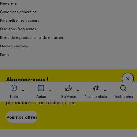
Newsletter
Conditions générales
Paramétrer les traceurs
Questions fréquentes
Droits de reproduction et de diffusion
Mentions légales
Panel
Association indépendante de l’État, des syndicats, des producteurs et des
Abonnez-vous !
distributeurs depuis 1951.
Bénéficiez d'une expertise unique tout en soutenant
une association 100 % indépendante de l'Etat, des
Tests
Actus
Services
Nos combats
Rechercher
producteurs et des distributeurs.
Voir nos offres
S’abonner