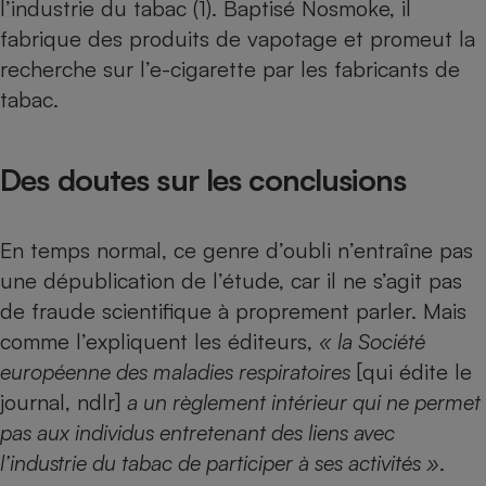
l’industrie du tabac (1). Baptisé Nosmoke, il
Téléphone mobile -
Smartphone
fabrique des produits de vapotage et promeut la
Plaque de cuisson à
recherche sur
l’e-cigarette
par les fabricants de
induction
tabac.
Climatiseur -
Des doutes sur les conclusions
Ventilateur
En temps normal, ce genre d’oubli n’entraîne pas
Antivirus
une dépublication de l’étude, car il ne s’agit pas
Climatiseur -
Ventilateur
de fraude scientifique à proprement parler. Mais
comme l’expliquent les éditeurs,
« la Société
européenne des maladies respiratoires
[qui édite le
journal, ndlr]
a un règlement intérieur qui ne permet
pas aux individus entretenant des liens avec
l’industrie du tabac de participer à ses activités »
.