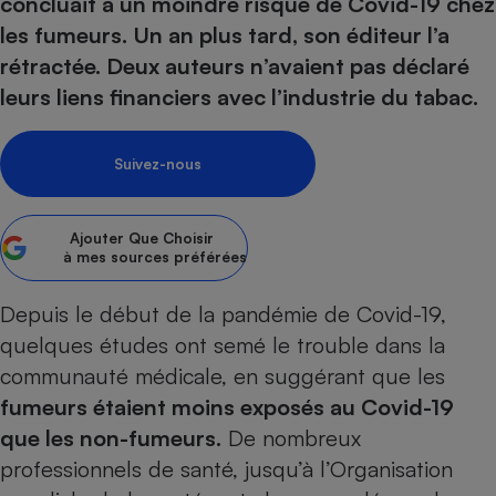
concluait à un moindre risque de Covid-19 chez
pression
Choisir son fioul
Assurance
Sécurité - Hygiène
Circulation routière
les fumeurs. Un an plus tard, son éditeur l’a
Choisir son pellet
Crédit immobilier
Banque - Crédit
Contrôle technique - Rép
rétractée. Deux auteurs n’avaient pas déclaré
Comparateur assurance emprunteur
Maison de retraite
Epargne - Fiscalité
Comparateu
Pièce détachée
leurs liens financiers avec l’industrie du tabac.
Energie Moins Chère Ensemble
Comparatif réfrigérateur
Comparatif casque audio
Comparatif tondeuse ro
Moto
Comparatif plaque à indu
Comparatif barre de son
Comparatif poêle à gran
Supermarché - Drive
Suivez-nous
Comparatif hotte aspira
Comparatif imprimante m
Comparatif radiateur éle
Électricité - Gaz
Hygiène - Beauté
Comparatif climatiseur m
Comparatif ordinateur p
Ajouter
Que Choisir
Tous les comparateurs
à mes sources préférées
Maladie - Médecine - Mé
Comparatif aspirateur bal
Comparatif ultrabook
Aménagement
Toutes les cartes interactives
Système de santé - Com
Comparatif aspirateur tr
Comparatif tablette tacti
Supermarché - Drive
Depuis le début de la pandémie de
Covid-19
,
Bricolage - Jardinage
Retraite
Comparatif cafetière au
quelques études ont semé le trouble dans la
Chauffage
Speedtest - Testez le débit de votre
communauté médicale, en suggérant que les
Mutuelle
Comparatif robot cuiseu
Image et son
Produit d'entretien
connexion Internet
fumeurs étaient moins exposés au Covid-19
Comparatif centrale vap
Comparateur auto
Informatique
Sécurité domestique
que les non-fumeurs.
De nombreux
Internet
professionnels de santé, jusqu’à l’Organisation
Gros électroménager
Téléphonie