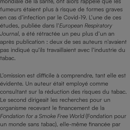
mondiale de la santé, ont alors rappelé que les
fumeurs étaient plus à risque de formes graves
Petit électroménager - U
Complément
en cas d’infection par le Covid-19. L’une de ces
alimentaire
Mutuelle
études, publiée dans l’
European Respiratory
Assurance emprunteur
Journal
, a été rétractée un peu plus d’un an
après publication : deux de ses auteurs n’avaient
pas indiqué qu’ils travaillaient avec l’industrie du
Matelas
tabac.
Champagne
bouteille
Banque en 
L’omission est difficile à comprendre, tant elle est
Téléviseur
Antimoustique
évidente. Un auteur était employé comme
Lave-linge
consultant sur la réduction des risques du tabac.
Le second dirigeait les recherches pour un
organisme recevant le financement de la
Radiateur électrique
Fondation for a Smoke Free World
(Fondation pour
un monde sans tabac), elle-même financée par