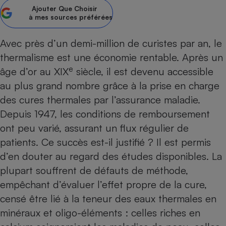
Ajouter
Que Choisir
Petit électroménager - U
à mes sources préférées
Complément
alimentaire
Mutuelle
Avec près d’un demi-million de curistes par an, le
Assurance emprunteur
thermalisme est une éco­nomie rentable. Après un
e
âge d’or au XIX
siècle, il est devenu accessible
au plus grand nombre grâce à la prise en charge
Matelas
des cures thermales par l’assurance maladie.
Champagne
bouteille
Depuis 1947, les conditions de remboursement
Banque en 
ont peu varié, assurant un flux régulier de
Téléviseur
patients. Ce succès est-il justifié ? Il est permis
Antimoustique
Lave-linge
d’en douter au regard des études disponibles. La
plupart souffrent de défauts de méthode,
empêchant d’évaluer l’effet propre de la cure,
censé être lié à la teneur des eaux thermales en
Radiateur électrique
minéraux et oligo-éléments : celles riches en