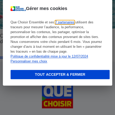
Gérer mes cookies
Que Choisir Ensemble et ses
7 partenaires
utilisent des
traceurs pour mesurer l’audience, la performance,
personnaliser les contenus, les partager, optimiser la
Cures thermales - Vos droits en cas de report ou
promotion et afficher des contenus provenant de sites tiers.
d’annulation
Nous conserverons votre choix pendant 6 mois. Vous pourrez
changer d’avis à tout moment en utilisant le lien « paramétrer
les traceurs » en bas de chaque page.
Politique de confidentialité mise à jour le 12/07/2024
CONSEILS
Personnaliser mes choix
TOUT ACCEPTER & FERMER