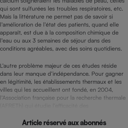
calcium soigneraient les maladies de peau, celles
Téléphone mobile -
qui sont sulfurées les troubles respiratoires, etc.
Smartphone
Plaque de cuisson à
Mais la littérature ne permet pas de savoir si
induction
l’amélioration de l’état des patients, quand elle
apparaît, est due à la composition chimique de
l’eau ou aux 3 semaines de séjour dans des
Climatiseur -
Ventilateur
conditions agréables, avec des soins quotidiens.
L’autre problème majeur de ces études réside
Antivirus
dans leur manque d’indépendance. Pour gagner
Climatiseur -
Ventilateur
en légitimité, les établissements thermaux et les
villes qui les accueillent ont fondé, en 2004,
l’Association française pour la recherche thermale
(AFRETh) qui étudie l’efficacité des
Article réservé aux abonnés