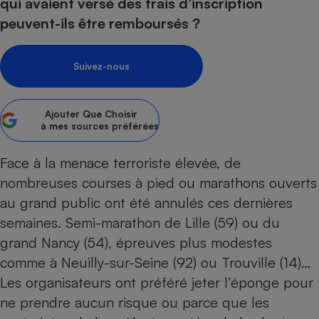
pression
qui avaient versé des frais d’inscription
Choisir son fioul
Assurance
Sécurité - Hygiène
Circulation routière
peuvent-ils être remboursés ?
Choisir son pellet
Crédit immobilier
Banque - Crédit
Contrôle technique - Rép
Comparateur assurance emprunteur
Maison de retraite
Epargne - Fiscalité
Comparateu
Pièce détachée
Suivez-nous
Energie Moins Chère Ensemble
Comparatif réfrigérateur
Comparatif casque audio
Comparatif tondeuse ro
Moto
Comparatif plaque à indu
Comparatif barre de son
Comparatif poêle à gran
Supermarché - Drive
Ajouter
Que Choisir
Comparatif hotte aspira
Comparatif imprimante m
Comparatif radiateur éle
à mes sources préférées
Électricité - Gaz
Hygiène - Beauté
Comparatif climatiseur m
Comparatif ordinateur p
Face à la menace terroriste élevée, de
Tous les comparateurs
Maladie - Médecine - Mé
Comparatif aspirateur bal
Comparatif ultrabook
Aménagement
nombreuses courses à pied ou
marathons
ouverts
Toutes les cartes interactives
Système de santé - Com
Comparatif aspirateur tr
Comparatif tablette tacti
Supermarché - Drive
Bricolage - Jardinage
au grand public ont été annulés ces dernières
Retraite
Comparatif cafetière au
semaines. Semi-marathon de Lille (59) ou du
Chauffage
Speedtest - Testez le débit de votre
grand Nancy (54), épreuves plus modestes
Mutuelle
Comparatif robot cuiseu
Image et son
Produit d'entretien
connexion Internet
comme à Neuilly-sur-Seine (92) ou Trouville (14)…
Comparatif centrale vap
Comparateur auto
Informatique
Sécurité domestique
Les organisateurs ont préféré jeter l’éponge pour
Internet
ne prendre aucun risque ou parce que les
Gros électroménager
Téléphonie