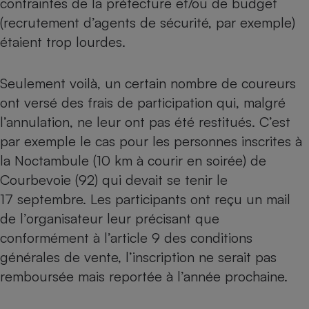
contraintes de la préfecture et/ou de budget
(recrutement d’agents de sécurité, par exemple)
Petit électroménager - U
Complément
étaient trop lourdes.
alimentaire
Mutuelle
Assurance emprunteur
Seulement voilà, un certain nombre de coureurs
ont versé des frais de participation qui, malgré
l’annulation, ne leur ont pas été restitués. C’est
Matelas
Champagne
par exemple le cas pour les personnes inscrites à
bouteille
Banque en 
la Noctambule (10 km à courir en soirée) de
Courbevoie (92) qui devait se tenir le
Téléviseur
Antimoustique
17 septembre. Les participants ont reçu un mail
Lave-linge
de l’organisateur leur précisant que
conformément à l’article 9 des conditions
générales de vente, l’inscription ne serait pas
Radiateur électrique
remboursée mais reportée à l’année prochaine.