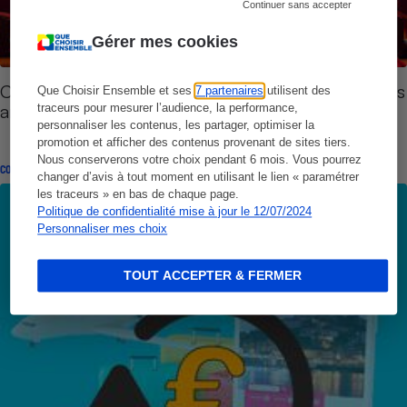
Continuer sans accepter
Gérer mes cookies
Coronavirus - Le remboursement des événements
Que Choisir Ensemble et ses
7 partenaires
utilisent des
annulés est possible
traceurs pour mesurer l’audience, la performance,
personnaliser les contenus, les partager, optimiser la
promotion et afficher des contenus provenant de sites tiers.
Nous conserverons votre choix pendant 6 mois. Vous pourrez
CONSEILS
changer d’avis à tout moment en utilisant le lien « paramétrer
les traceurs » en bas de chaque page.
Politique de confidentialité mise à jour le 12/07/2024
Personnaliser mes choix
TOUT ACCEPTER & FERMER