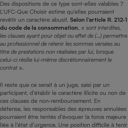
Des dispositions de ce type sont-elles valables ?
Téléphone mobile -
Smartphone
L’UFC-Que Choisir estime qu’elles pourraient
Plaque de cuisson à
induction
revêtir un caractère abusif.
Selon l’article R. 212-1
du code de la consommation
,
« sont interdites,
les clauses ayant pour objet ou effet de (…) permettre
Climatiseur -
au professionnel de retenir les sommes versées au
Ventilateur
titre de prestations non réalisées par lui, lorsque
celui-ci résilie lui-même discrétionnairement le
Antivirus
contrat »
.
Climatiseur -
Ventilateur
Il reste que ce serait à un juge, saisi par un
participant, d’établir le caractère illicite ou non de
ces clauses de non-remboursement. En
défense, les responsables des épreuves annulées
pourraient être tentés d’évoquer la force majeure
liée à l’état d’urgence. Une position difficile à tenir