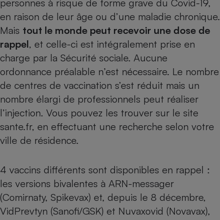
personnes à risque de forme grave du Covid-19,
Téléphone mobile -
Smartphone
en raison de leur âge ou d’une maladie chronique.
Plaque de cuisson à
Mais
tout le monde peut recevoir une dose de
induction
rappel
, et celle-ci est intégralement prise en
charge par la Sécurité sociale. Aucune
ordonnance préalable n’est nécessaire. Le nombre
Climatiseur -
Ventilateur
de centres de vaccination s’est réduit mais un
nombre élargi de professionnels peut réaliser
l’injection. Vous pouvez les trouver
sur le site
Antivirus
sante.fr
, en effectuant une recherche selon votre
Climatiseur -
Ventilateur
ville de résidence.
4 vaccins différents sont disponibles en rappel :
les versions bivalentes à ARN-messager
(Comirnaty, Spikevax) et, depuis le 8 décembre,
VidPrevtyn (Sanofi/GSK) et Nuvaxovid (Novavax),