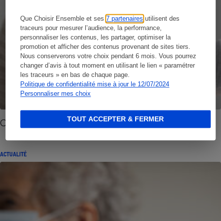
Que Choisir Ensemble et ses
7 partenaires
utilisent des
traceurs pour mesurer l’audience, la performance,
personnaliser les contenus, les partager, optimiser la
promotion et afficher des contenus provenant de sites tiers.
Nous conserverons votre choix pendant 6 mois. Vous pourrez
changer d’avis à tout moment en utilisant le lien « paramétrer
les traceurs » en bas de chaque page.
Politique de confidentialité mise à jour le 12/07/2024
Personnaliser mes choix
TOUT ACCEPTER & FERMER
Covid-19 - Quand effectuer le rappel vaccinal ?
ACTUALITÉ