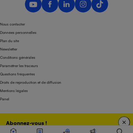
Nous contacter
Données personnelles
Plan du site
Newsletter
Conditions générales
Paramétrer les traceurs
Questions fréquentes
Droits de reproduction et de diffusion
Mentions légales
Panel
Association indépendante de l’État, des syndicats, des producteurs et des
Abonnez-vous !
distributeurs depuis 1951.
Bénéficiez d'une expertise unique tout en soutenant