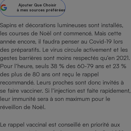
Ajouter
Que Choisir
Petit électroménager - U
à mes sources préférées
Complément
alimentaire
Mutuelle
Sapins et décorations lumineuses sont installés,
Assurance emprunteur
les courses de Noël ont commencé. Mais cette
année encore, il faudra penser au
Covid-19
lors
des préparatifs. Le virus circule activement et les
Matelas
gestes barrières sont moins respectés qu’en 2021.
Champagne
bouteille
Pour l’heure, seuls 38 % des 60-79 ans et 23 %
Banque en 
des plus de 80 ans ont reçu le rappel
Téléviseur
recommandé. Leurs proches sont donc invités à
Antimoustique
Lave-linge
se faire vacciner. Si l’injection est faite rapidement,
leur immunité sera à son maximum pour le
réveillon de Noël.
Radiateur électrique
Le rappel vaccinal est conseillé en priorité aux