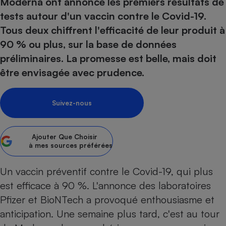
Moderna ont annoncé les premiers résultats de
pression
Choisir son fioul
Assurance
Sécurité - Hygiène
Circulation routière
tests autour d'un vaccin contre le Covid-19.
Choisir son pellet
Crédit immobilier
Banque - Crédit
Contrôle technique - Rép
Tous deux chiffrent l'efficacité de leur produit à
Comparateur assurance emprunteur
Maison de retraite
Epargne - Fiscalité
Comparateu
Pièce détachée
90 % ou plus, sur la base de données
Energie Moins Chère Ensemble
Comparatif réfrigérateur
Comparatif casque audio
Comparatif tondeuse ro
préliminaires. La promesse est belle, mais doit
Moto
être envisagée avec prudence.
Comparatif plaque à indu
Comparatif barre de son
Comparatif poêle à gran
Supermarché - Drive
Comparatif hotte aspira
Comparatif imprimante m
Comparatif radiateur éle
Électricité - Gaz
Hygiène - Beauté
Suivez-nous
Comparatif climatiseur m
Comparatif ordinateur p
Tous les comparateurs
Maladie - Médecine - Mé
Comparatif aspirateur bal
Comparatif ultrabook
Aménagement
Toutes les cartes interactives
Système de santé - Com
Ajouter
Que Choisir
Comparatif aspirateur tr
Comparatif tablette tacti
Supermarché - Drive
Bricolage - Jardinage
à mes sources préférées
Retraite
Comparatif cafetière au
Chauffage
Speedtest - Testez le débit de votre
Un vaccin préventif contre le
Covid-19
, qui plus
Mutuelle
Comparatif robot cuiseu
Image et son
Produit d'entretien
connexion Internet
est efficace à 90 %. L'annonce des laboratoires
Comparatif centrale vap
Comparateur auto
Informatique
Sécurité domestique
Pfizer et BioNTech a provoqué enthousiasme et
Internet
anticipation. Une semaine plus tard, c'est au tour
Gros électroménager
Téléphonie