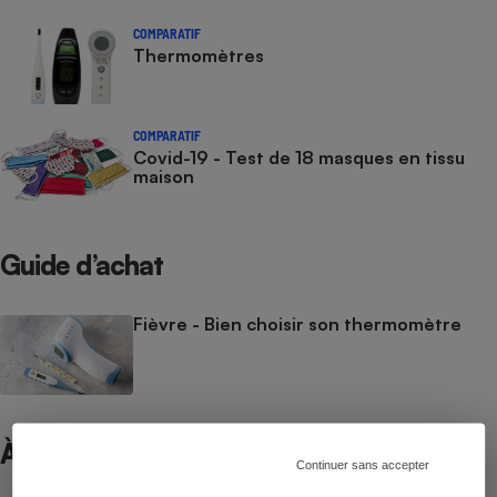
COMPARATIF
Thermomètres
COMPARATIF
Covid-19 - Test de 18 masques en tissu
maison
Guide d’achat
Fièvre - Bien choisir son thermomètre
À ne pas manquer
Continuer sans accepter