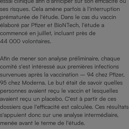
essai clinique afin d'anticiper sur son efficacité ou
Téléphone mobile -
ses risques. Cela amène parfois à l'interruption
Smartphone
Plaque de cuisson à
prématurée de l'étude. Dans le cas du vaccin
induction
élaboré par Pfizer et BioNTech, l'étude a
commencé en juillet, incluant près de
44 000 volontaires.
Climatiseur -
Ventilateur
Afin de mener son analyse préliminaire, chaque
comité s'est intéressé aux premières infections
Antivirus
survenues après la vaccination – 94 chez Pfizer,
Climatiseur -
Ventilateur
95 chez Moderna. Le but était de savoir quelles
personnes avaient reçu le vaccin et lesquelles
avaient reçu un placebo. C'est à partir de ces
dossiers que l'efficacité est calculée. Ces résultats
s'appuient donc sur une analyse intermédiaire,
menée avant le terme de l'étude.