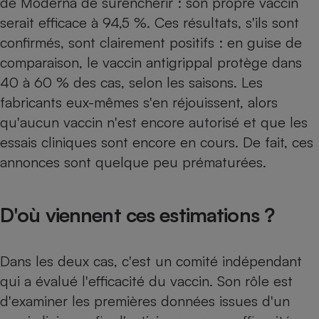
de Moderna de surenchérir : son propre vaccin
serait efficace à 94,5 %. Ces résultats, s'ils sont
Petit électroménager - U
Complément
confirmés, sont clairement positifs : en guise de
alimentaire
Mutuelle
comparaison, le vaccin antigrippal protège dans
Assurance emprunteur
40 à 60 % des cas, selon les saisons. Les
fabricants eux-mêmes s'en réjouissent, alors
qu'aucun vaccin n'est encore autorisé et que les
Matelas
essais cliniques sont encore en cours. De fait, ces
Champagne
bouteille
annonces sont quelque peu prématurées.
Banque en 
Téléviseur
Antimoustique
Lave-linge
D'où viennent ces estimations ?
Dans les deux cas, c'est un comité indépendant
qui a évalué l'efficacité du vaccin. Son rôle est
Radiateur électrique
d'examiner les premières données issues d'un