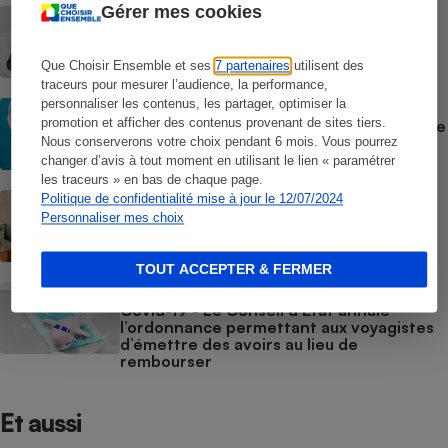
Gérer mes cookies
ENQUÊTE
Personnes âgées - La face cachée des
infections respiratoires
Que Choisir Ensemble et ses
7 partenaires
utilisent des
traceurs pour mesurer l’audience, la performance,
personnaliser les contenus, les partager, optimiser la
ACTUALITÉ
promotion et afficher des contenus provenant de sites tiers.
Covid-19 - Les tests rapides en pharmacie
ne sont plus remboursés
Nous conserverons votre choix pendant 6 mois. Vous pourrez
changer d’avis à tout moment en utilisant le lien « paramétrer
les traceurs » en bas de chaque page.
ACTUALITÉ
Politique de confidentialité mise à jour le 12/07/2024
Grippe, covid ou bronchiolite - Faut-il se
Personnaliser mes choix
tester ?
TOUT ACCEPTER & FERMER
ACTUALITÉ
Covid-19 - Le Conseil d’État annule
l’ordonnance permettant aux voyagistes
d’émettre des avoirs au lieu de
rembourser
Et aussi