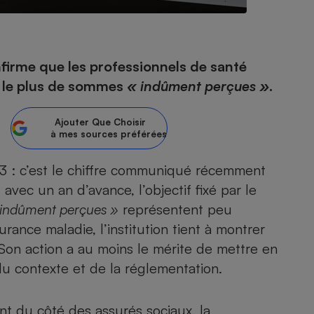
- Ustensile
nfirme que les professionnels de santé
Foie gras
t le plus de sommes
« indûment perçues »
.
Aide auditive
r
Assurance vie
Ajouter
Que Choisir
à mes sources préférées
3 : c’est le chiffre communiqué récemment
Poêle à granulés
gne - Comment choisir une
 avec un an d’avance, l’objectif fixé par le
lle de champagne
en ligne
 indûment perçues »
représentent peu
Ordinateur portable
rance maladie, l’institution tient à montrer
Crème solaire
Lave-vaisselle
Son action a au moins le mérite de mettre en
du contexte et de la réglementation.
nt du côté des assurés sociaux, la