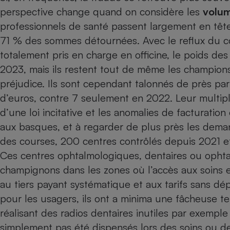
Radiateur électrique
perspective change quand on considère les
volum
professionnels de santé passent largement en tête 
Téléphone mobile -
71 % des sommes détournées. Avec le reflux du co
Smartphone
totalement pris en charge en officine, le poids d
Plaque de cuisson à
induction
2023, mais ils restent tout de même les champions
préjudice. Ils sont cependant talonnés de près pa
d’euros, contre 7 seulement en 2022. Leur multipl
Climatiseur -
d’une loi incitative et les anomalies de facturation 
Ventilateur
aux basques, et à regarder de plus près les dem
des courses, 200 centres contrôlés depuis 2021 et
Antivirus
Ces centres ophtalmologiques, dentaires ou opht
Climatiseur -
champignons dans les zones où l’accès aux soins e
Ventilateur
au tiers payant systématique et aux tarifs sans dép
pour les usagers, ils ont a minima une fâcheuse te
réalisant des radios dentaires inutiles par exemple
simplement pas été dispensés lors des soins ou de