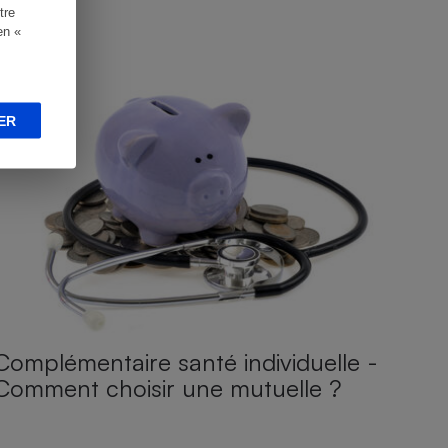
tre
en «
UIDE D'ACHAT
ER
Complémentaire santé individuelle -
Comment choisir une mutuelle ?