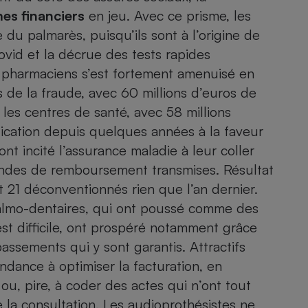
Électricité - Gaz
es financiers
en jeu. Avec ce prisme, les
du palmarès, puisqu’ils sont à l’origine de
Appareil photo
vid et la décrue des tests rapides
numérique
es pharmaciens s’est fortement amenuisé en
Four encastrable
 de la fraude, avec 60 millions d’euros de
r les
centres de santé
, avec 58 millions
ication depuis quelques années à la faveur
Lessive
ont incité l’assurance maladie à leur coller
andes de remboursement transmises. Résultat
 21 déconventionnés rien que l’an dernier.
almo-dentaires, qui ont poussé comme des
Aspirateur
st difficile, ont prospéré notamment grâce
assements qui y sont garantis. Attractifs
ndance à optimiser la facturation, en
 ou, pire, à coder des actes qui n’ont tout
 la consultation. Les audioprothésistes ne