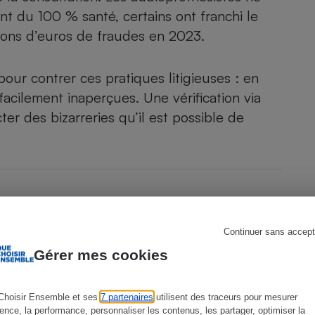
ent du 100 % santé,
certains ont franchi le
lions d’euros de fraudes en 2023.
s
Réfrigérateur
ur contrer ces pratiques litigieuses : en
 facilement inaperçues. Une vérification via
r des bizarreries qu’il est possible de
Continuer sans accept
Gérer mes cookies
Choisir Ensemble et ses
7 partenaires
utilisent des traceurs pour mesurer
ience, la performance, personnaliser les contenus, les partager, optimiser la