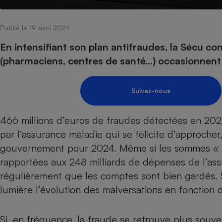
Internet
Publié le 19 avril 2024
Gros électroménager
Téléphonie
Petit électroménager 
En intensifiant son plan antifraudes, la Sécu co
Complément
(pharmaciens, centres de santé…) occasionnen
alimentaire
Mutuelle
Assurance emprunteu
Suivez-nous
466 millions d’euros de fraudes détectées en 202
Matelas
Champa
par l’assurance maladie qui se félicite d’approcher,
boutei
Banque 
gouvernement pour 2024. Même si les sommes
«
Téléviseur
rapportées aux 248 milliards de dépenses de l’assu
Antimoustique
Lave-linge
régulièrement que les comptes sont bien gardés. 
lumière l’évolution des malversations en fonction 
Si, en fréquence, la fraude se retrouve plus souve