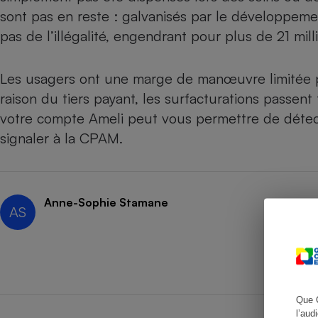
sont pas en reste : galvanisés par le développem
pas de l’illégalité
, engendrant pour plus de 21 mil
Cafetière à expresso
Les usagers ont une marge de manœuvre limitée po
raison du tiers payant, les surfacturations passent
votre compte Ameli peut vous permettre de détecte
signaler à la CPAM.​​​​​
Anne-Sophie Stamane
AS
Robot ménager
Que 
l’aud