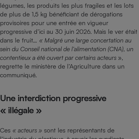
Téléphone mobile -
légumes, les produits les plus fragiles et les lots
Smartphone
de plus de 1,5 kg bénéficiant de dérogations
Plaque de cuisson à
induction
provisoires pour une entrée en vigueur
progressive d’ici au 30 juin 2026. Mais le ver était
dans le fruit…
« Malgré une large concertation au
Climatiseur -
sein du Conseil national de l’alimentation (CNA), un
Ventilateur
contentieux a été ouvert par certains acteurs
»,
regrette le ministère de l’Agriculture dans un
Antivirus
communiqué.
Climatiseur -
Ventilateur
Une interdiction progressive
« illégale »
Ces
« acteurs »
sont les représentants de
l’industrie du plastique, à savoir les syndicats