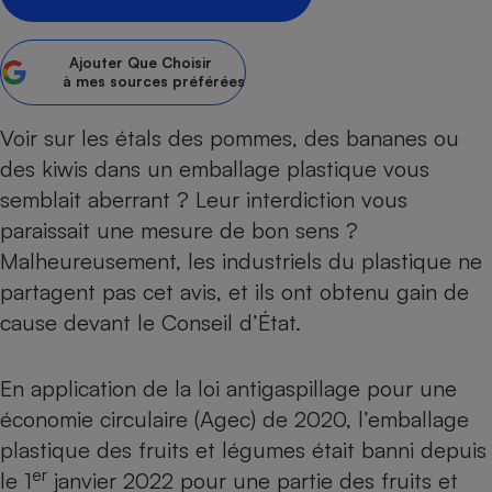
Petit électroménager - U
Complément
Ajouter
Que Choisir
alimentaire
à mes sources préférées
Mutuelle
Assurance emprunteur
Voir sur les étals des pommes, des bananes ou
des kiwis dans un emballage plastique vous
semblait aberrant ? Leur interdiction vous
Matelas
Champagne
paraissait une mesure de bon sens ?
bouteille
Banque en 
Malheureusement, les industriels du plastique ne
Téléviseur
partagent pas cet avis, et ils ont obtenu gain de
Antimoustique
cause devant le Conseil d’État.
Lave-linge
En application de la loi antigaspillage pour une
économie circulaire (Agec) de 2020,
l’emballage
Radiateur électrique
plastique des fruits et légumes était banni depuis
er
le 1
janvier 2022
pour une partie des fruits et