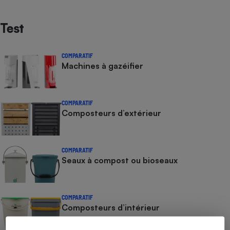
Test
COMPARATIF
Machines à gazéifier
COMPARATIF
Composteurs d’extérieur
COMPARATIF
Seaux à compost ou bioseaux
COMPARATIF
Composteurs d’intérieur