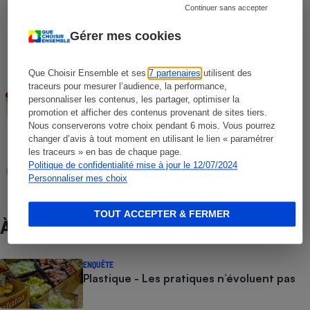
Continuer sans accepter
COMPARATIF
Appareils de mise sous vide
Gérer mes cookies
Que Choisir Ensemble et ses
7 partenaires
utilisent des
COMPARATIF
traceurs pour mesurer l’audience, la performance,
Déshydrateurs alimentaires
personnaliser les contenus, les partager, optimiser la
promotion et afficher des contenus provenant de sites tiers.
Nous conserverons votre choix pendant 6 mois. Vous pourrez
changer d’avis à tout moment en utilisant le lien « paramétrer
COMPARATIF
les traceurs » en bas de chaque page.
Yaourtières
Politique de confidentialité mise à jour le 12/07/2024
Personnaliser mes choix
TOUT ACCEPTER & FERMER
À ne pas manquer
ENQUÊTE
Plastique - Les pratiques n’évoluent pas