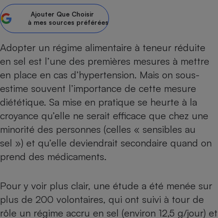
Ajouter
Que Choisir
Petit électroménager - U
Complément
à mes sources préférées
alimentaire
Mutuelle
Assurance emprunteur
Adopter un régime alimentaire à teneur réduite
en sel est l’une des premières mesures à mettre
en place en cas d’
hypertension
. Mais on sous-
estime souvent l’importance de cette mesure
Matelas
Champagne
diététique. Sa mise en pratique se heurte à la
bouteille
Banque en 
croyance qu’elle ne serait efficace que chez une
Téléviseur
minorité des personnes (celles « sensibles au
Antimoustique
sel ») et qu’elle deviendrait secondaire quand on
Lave-linge
prend des médicaments.
Pour y voir plus clair, une étude a été menée sur
Radiateur électrique
plus de 200 volontaires, qui ont suivi à tour de
rôle un régime accru en sel (environ 12,5 g/jour) et