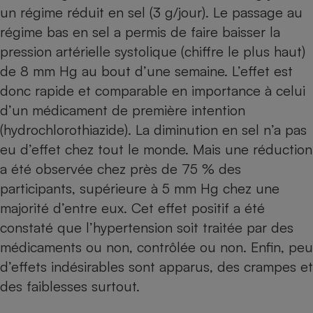
Téléphone mobile -
un régime réduit en sel (3 g/jour). Le passage au
Smartphone
régime bas en sel a permis de faire baisser la
Plaque de cuisson à
induction
pression artérielle systolique (chiffre le plus haut)
de 8 mm Hg au bout d’une semaine. L’effet est
donc rapide et comparable en importance à celui
Climatiseur -
d’un médicament de première intention
Ventilateur
(hydrochlorothiazide). La diminution en sel n’a pas
eu d’effet chez tout le monde. Mais une réduction
Antivirus
a été observée chez près de 75 % des
Climatiseur -
participants, supérieure à 5 mm Hg chez une
Ventilateur
majorité d’entre eux. Cet effet positif a été
constaté que l’hypertension soit traitée par des
médicaments ou non, contrôlée ou non. Enfin, peu
d’effets indésirables sont apparus, des crampes et
des faiblesses surtout.