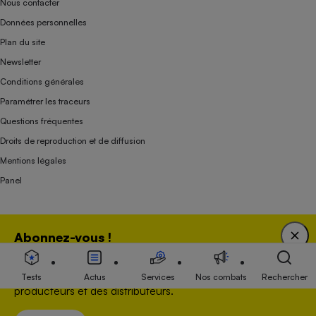
Nous contacter
Données personnelles
Plan du site
Newsletter
Conditions générales
Paramétrer les traceurs
Questions fréquentes
Droits de reproduction et de diffusion
Mentions légales
Panel
Association indépendante de l’État, des syndicats, des producteurs et des
Abonnez-vous !
distributeurs depuis 1951.
Bénéficiez d'une expertise unique tout en soutenant
une association 100 % indépendante de l'Etat, des
Tests
Actus
Services
Nos combats
Rechercher
producteurs et des distributeurs.