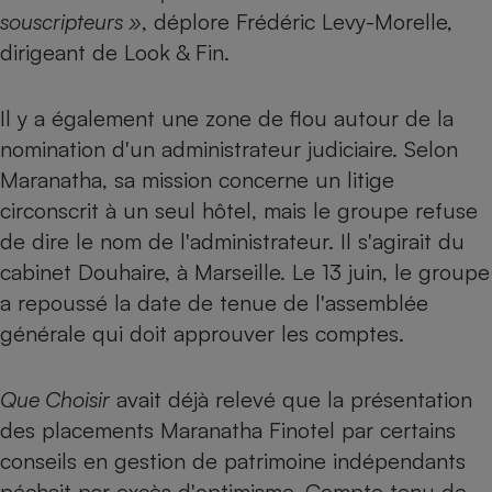
Téléphone mobile -
souscripteurs »
, déplore Frédéric Levy-Morelle,
Smartphone
Plaque de cuisson à
dirigeant de Look & Fin.
induction
Il y a également une zone de flou autour de la
nomination d'un administrateur judiciaire. Selon
Climatiseur -
Maranatha, sa mission concerne un litige
Ventilateur
circonscrit à un seul hôtel, mais le groupe refuse
de dire le nom de l'administrateur. Il s'agirait du
Antivirus
cabinet Douhaire, à Marseille. Le 13 juin, le groupe
Climatiseur -
a repoussé la date de tenue de l'assemblée
Ventilateur
générale qui doit approuver les comptes.
Que Choisir
avait déjà relevé que la présentation
des placements Maranatha Finotel par certains
conseils en gestion de patrimoine indépendants
péchait par excès d'optimisme. Compte tenu de