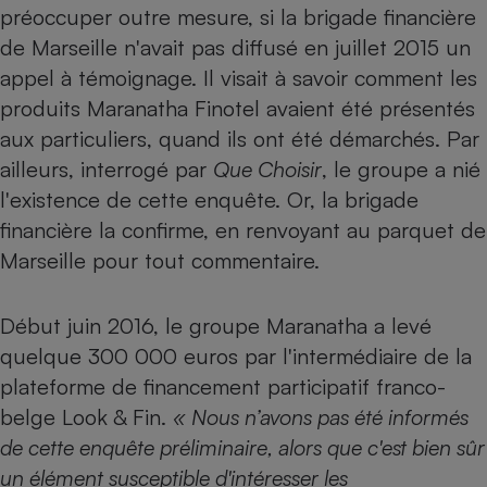
préoccuper outre mesure, si la brigade financière
Petit électroménager - U
de Marseille n'avait pas diffusé en juillet 2015 un
Complément
alimentaire
appel à témoignage. Il visait à savoir comment
les
Mutuelle
Assurance emprunteur
produits Maranatha Finotel
avaient été présentés
aux particuliers, quand ils ont été démarchés. Par
ailleurs, interrogé par
Que Choisir
, le groupe a nié
l'existence de cette enquête. Or, la brigade
Matelas
Champagne
financière la confirme, en renvoyant au parquet de
bouteille
Banque en 
Marseille pour tout commentaire.
Téléviseur
Antimoustique
Lave-linge
Début juin 2016, le groupe Maranatha a levé
quelque 300 000 euros par l'intermédiaire de la
plateforme de financement participatif franco-
belge Look & Fin.
« Nous n’avons pas été informés
Radiateur électrique
de cette enquête préliminaire, alors que c'est bien sûr
un élément susceptible d'intéresser les