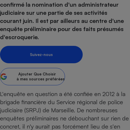
pression
Choisir son fioul
Assurance
confirmé la nomination d'un administrateur
Sécurité - Hygiène
Circulation routière
judiciaire sur une partie de ses activités
Choisir son pellet
Crédit immobilier
Banque - Crédit
Contrôle technique - Rép
courant juin. Il est par ailleurs au centre d'une
Comparateur assurance emprunteur
Maison de retraite
Epargne - Fiscalité
Comparateu
Pièce détachée
enquête préliminaire pour des faits présumés
Energie Moins Chère Ensemble
Comparatif réfrigérateur
Comparatif casque audio
Comparatif tondeuse ro
Moto
d'escroquerie.
Comparatif plaque à indu
Comparatif barre de son
Comparatif poêle à gran
Supermarché - Drive
Comparatif hotte aspira
Comparatif imprimante m
Comparatif radiateur éle
Suivez-nous
Électricité - Gaz
Hygiène - Beauté
Comparatif climatiseur m
Comparatif ordinateur p
Tous les comparateurs
Maladie - Médecine - Mé
Comparatif aspirateur bal
Comparatif ultrabook
Aménagement
Ajouter
Que Choisir
Toutes les cartes interactives
Système de santé - Com
Comparatif aspirateur tr
Comparatif tablette tacti
à mes sources préférées
Supermarché - Drive
Bricolage - Jardinage
Retraite
Comparatif cafetière au
Chauffage
L'enquête en question a été confiée en 2012 à la
Speedtest - Testez le débit de votre
Mutuelle
Comparatif robot cuiseu
Image et son
Produit d'entretien
brigade financière du Service régional de police
connexion Internet
Comparatif centrale vap
Comparateur auto
judiciaire (SRPJ) de Marseille. De nombreuses
Informatique
Sécurité domestique
enquêtes préliminaires ne débouchant sur rien de
Internet
concret, il n'y aurait pas forcément lieu de s'en
Gros électroménager
Téléphonie