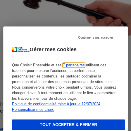
Continuer sans accepter
Gérer mes cookies
Que Choisir Ensemble et ses
7 partenaires
utilisent des
traceurs pour mesurer l’audience, la performance,
personnaliser les contenus, les partager, optimiser la
promotion et afficher des contenus provenant de sites tiers.
Nous conserverons votre choix pendant 6 mois. Vous pourrez
changer d’avis à tout moment en utilisant le lien « paramétrer
les traceurs » en bas de chaque page.
Investissements en hôtellerie - Maranatha placé
Politique de confidentialité mise à jour le 12/07/2024
en redressement judiciaire
Personnaliser mes choix
TOUT ACCEPTER & FERMER
ACTUALITÉ