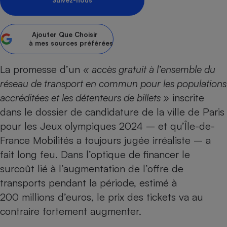
Suivez-nous
Petit électroménager - U
Complément
alimentaire
Ajouter
Que Choisir
Mutuelle
à mes sources préférées
Assurance emprunteur
La promesse d’un
« accès gratuit à l’ensemble du
réseau de transport en commun pour les populations
accréditées et les détenteurs de billets »
inscrite
Matelas
Champagne
bouteille
dans le dossier de candidature de la ville de Paris
Banque en 
pour les
Jeux olympiques 2024
– et qu’Île-de-
Téléviseur
France Mobilités a toujours jugée irréaliste – a
Antimoustique
Lave-linge
fait long feu. Dans l’optique de financer le
surcoût lié à l’augmentation de l’offre de
transports pendant la période, estimé à
200 millions d’euros, le prix des tickets va au
Radiateur électrique
contraire fortement augmenter.