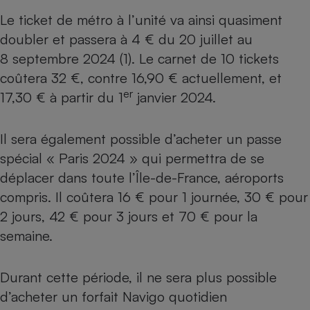
Téléphone mobile -
Le ticket de métro à l’unité va ainsi quasiment
Smartphone
Plaque de cuisson à
doubler et passera à 4 € du 20 juillet au
induction
8 septembre 2024 (1). Le carnet de 10 tickets
coûtera 32 €, contre 16,90 € actuellement, et
er
17,30 € à partir du 1
janvier 2024.
Climatiseur -
Ventilateur
Il sera également possible d’acheter un passe
spécial « Paris 2024 » qui permettra de se
Antivirus
déplacer dans toute l’Île-de-France, aéroports
Climatiseur -
Ventilateur
compris. Il coûtera 16 € pour 1 journée, 30 € pour
2 jours, 42 € pour 3 jours et 70 € pour la
semaine.
Durant cette période, il ne sera plus possible
d’acheter un forfait Navigo quotidien