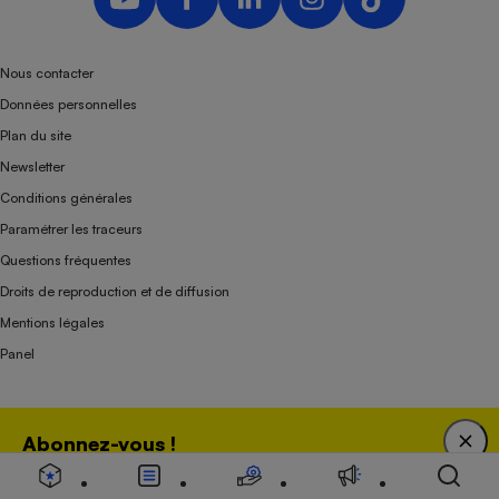
Nous contacter
Données personnelles
Plan du site
Newsletter
Conditions générales
Paramétrer les traceurs
Questions fréquentes
Droits de reproduction et de diffusion
Mentions légales
Panel
Association indépendante de l’État, des syndicats, des producteurs et des
Abonnez-vous !
distributeurs depuis 1951.
Bénéficiez d'une expertise unique tout en soutenant