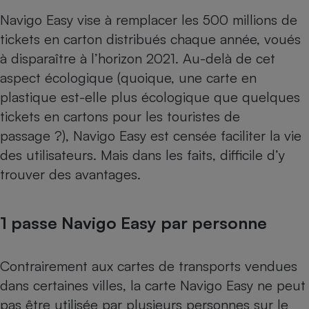
Téléphone mobile -
Navigo Easy vise à remplacer les 500 millions de
Smartphone
Plaque de cuisson à
tickets en carton distribués chaque année, voués
induction
à disparaître à l’horizon 2021. Au-delà de cet
aspect écologique (quoique, une carte en
plastique est-elle plus écologique que quelques
Climatiseur -
Ventilateur
tickets en cartons pour les touristes de
passage ?), Navigo Easy est censée faciliter la vie
des utilisateurs. Mais dans les faits, difficile d’y
Antivirus
trouver des avantages.
Climatiseur -
Ventilateur
1 passe Navigo Easy par personne
Contrairement aux cartes de transports vendues
dans certaines villes, la carte Navigo Easy ne peut
pas être utilisée par plusieurs personnes sur le