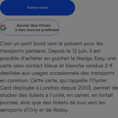
Suivez-nous
Petit électroménager - U
Complément
alimentaire
Mutuelle
Assurance emprunteur
Ajouter
Que Choisir
à mes sources préférées
C’est un petit bond vers le présent pour les
transports parisiens. Depuis le 12 juin, il est
Matelas
Champagne
bouteille
possible d’acheter en guichet le Navigo Easy, une
Banque en 
carte sans contact bleue et blanche vendue 2 €
Téléviseur
destinée aux usages occasionnels des transports
Antimoustique
Lave-linge
en commun. Cette carte, qui rappelle l’Oyster
Card déployée à Londres depuis 2003, permet de
stocker des tickets à l’unité, en carnet, en forfait
journée, ainsi que des tickets de bus vers les
Radiateur électrique
aéroports d’Orly et de Roissy.