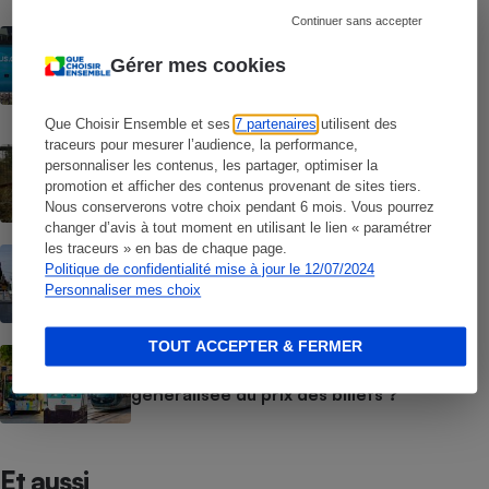
Continuer sans accepter
ACTION QUE CHOISIR ENSEMBLE
Cars « Macron » - L’UFC-Que Choisir
Gérer mes cookies
gagne son combat judiciaire contre les
clauses abusives du service d’autocars
Ouibus
Que Choisir Ensemble et ses
7 partenaires
utilisent des
traceurs pour mesurer l’audience, la performance,
ENQUÊTE
personnaliser les contenus, les partager, optimiser la
Aménagement du territoire - Cette LGV
promotion et afficher des contenus provenant de sites tiers.
qui fracture le Sud-Ouest
Nous conserverons votre choix pendant 6 mois. Vous pourrez
changer d’avis à tout moment en utilisant le lien « paramétrer
les traceurs » en bas de chaque page.
BILLET DE LA PRÉSIDENTE
Politique de confidentialité mise à jour le 12/07/2024
Loi-cadre sur les transports - De bonnes
Personnaliser mes choix
intentions… mais une très mauvaise
nouvelle pour les usagers !
TOUT ACCEPTER & FERMER
ACTUALITÉ
Métro, bus, tramway - Vers une hausse
généralisée du prix des billets ?
Et aussi