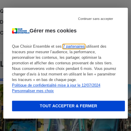
Que faire en cas de litige ?
Continuer sans accepter
Découvrir le forum
Gérer mes cookies
Consulter nos Billets de la présidente
Que Choisir Ensemble et ses
7 partenaires
utilisent des
traceurs pour mesurer l’audience, la performance,
personnaliser les contenus, les partager, optimiser la
Lire aussi
promotion et afficher des contenus provenant de sites tiers.
Nous conserverons votre choix pendant 6 mois. Vous pourrez
changer d’avis à tout moment en utilisant le lien « paramétrer
ACTUALITÉ
les traceurs » en bas de chaque page.
Politique de confidentialité mise à jour le 12/07/2024
Personnaliser mes choix
TOUT ACCEPTER & FERMER