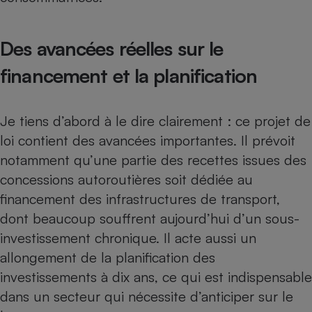
Téléphone mobile -
Smartphone
Plaque de cuisson à
induction
Des avancées réelles sur le
financement et la planification
Climatiseur -
Ventilateur
Je tiens d’abord à le dire clairement : ce projet de
loi contient des avancées importantes. Il prévoit
notamment qu’une partie des recettes issues des
Antivirus
concessions autoroutières soit dédiée au
Climatiseur -
Ventilateur
financement des infrastructures de transport,
dont beaucoup souffrent aujourd’hui d’un sous-
investissement chronique. Il acte aussi un
allongement de la planification des
investissements à dix ans, ce qui est indispensable
dans un secteur qui nécessite d’anticiper sur le