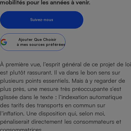
mobilités pour les années à venir.
Petit électroménager - U
Complément
alimentaire
Suivez-nous
Mutuelle
Assurance emprunteur
Ajouter
Que Choisir
à mes sources préférées
Matelas
Champagne
À première vue, l’esprit général de ce projet de loi
bouteille
Banque en 
est plutôt rassurant. Il va dans le bon sens sur
Téléviseur
plusieurs points essentiels. Mais à y regarder de
Antimoustique
Lave-linge
plus près, une mesure très préoccupante s’est
glissée dans le texte : l’indexation automatique
des tarifs des transports en commun sur
l’inflation. Une disposition qui, selon moi,
Radiateur électrique
pénaliserait directement les consommateurs et
consommatrices.