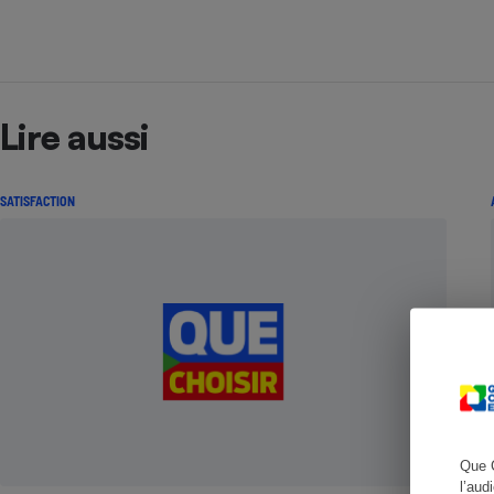
Cafetière à expresso
Lire aussi
SATISFACTION
Robot ménager
Que 
l’aud