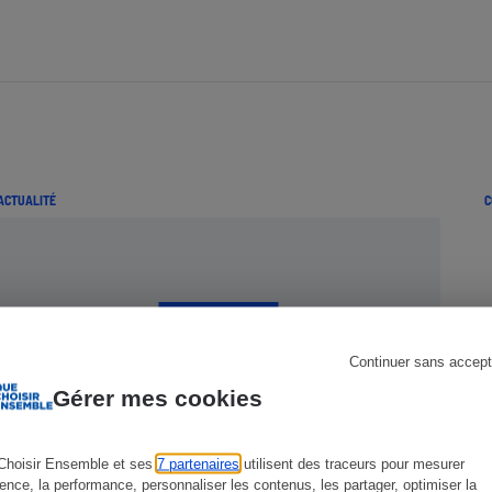
s
Réfrigérateur
ACTUALITÉ
C
Continuer sans accept
Gérer mes cookies
Choisir Ensemble et ses
7 partenaires
utilisent des traceurs pour mesurer
ience, la performance, personnaliser les contenus, les partager, optimiser la