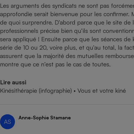
Radiateur électrique
Les arguments des syndicats ne sont pas forcémen
approfondie serait bienvenue pour les confirmer. 
de quoi surprendre. D’abord parce que le site de l
Téléphone mobile -
Smartphone
professionnels précise bien qu’ils sont convention
Plaque de cuisson à
induction
sera appliqué ! Ensuite parce que les séances de k
série de 10 ou 20, voire plus, et qu’au total, la fa
assurent que la majorité des mutuelles remboursen
Climatiseur -
montre que ce n’est pas le cas de toutes.
Ventilateur
Lire aussi
Antivirus
Kinésithérapie (infographie) • Vous et votre kiné
Climatiseur -
Ventilateur
Anne-Sophie Stamane
AS