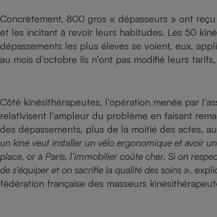
Internet
Concrètement, 800 gros « dépasseurs » ont reçu un
Gros électroménager
Téléphonie
et les incitant à revoir leurs habitudes. Les 50 kin
Petit électroménager 
dépassements les plus élevés se voient, eux, appli
Complément
au mois d’octobre ils n’ont pas modifié leurs tarifs, 
alimentaire
Mutuelle
Assurance emprunteu
Côté kinésithérapeutes, l’opération menée par l’as
relativisent l’ampleur du problème en faisant rema
Matelas
Champa
des dépassements, plus de la moitié des actes, au t
boutei
Banque 
un kiné veut installer un vélo ergonomique et avoir un
Téléviseur
place, or à Paris, l’immobilier coûte cher. Si on respe
Antimoustique
de s’équiper et on sacrifie la qualité des soins »,
expli
Lave-linge
fédération française des masseurs kinésithérapeu