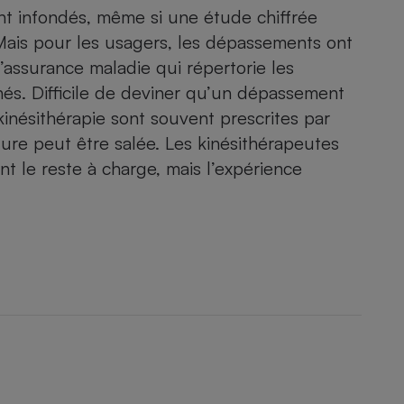
Électricité - Gaz
t infondés, même si une étude chiffrée
Mais pour les usagers, les dépassements ont
’assurance maladie qui répertorie les
Appareil photo
numérique
nés. Difficile de deviner qu’un dépassement
Four encastrable
inésithérapie sont souvent prescrites par
cture peut être salée. Les kinésithérapeutes
t le reste à charge, mais l’expérience
Lessive
Aspirateur