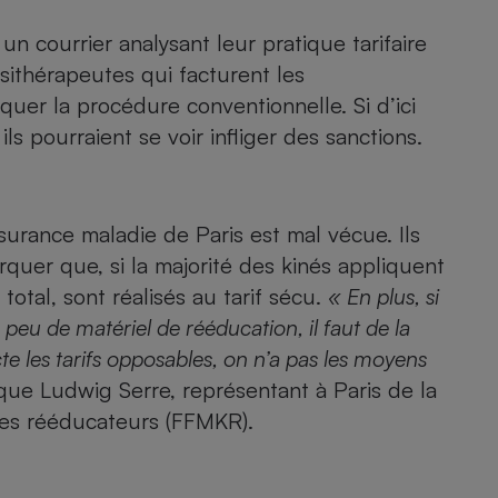
 courrier analysant leur pratique tarifaire
ésithérapeutes qui facturent les
- Ustensile
quer la procédure conventionnelle. Si d’ici
Foie gras
ils pourraient se voir infliger des sanctions.
Aide auditive
r
Assurance vie
surance maladie de Paris est mal vécue. Ils
rquer que, si la majorité des kinés appliquent
Poêle à granulés
gne - Comment choisir une
otal, sont réalisés au tarif sécu.
« En plus, si
lle de champagne
en ligne
 peu de matériel de rééducation, il faut de la
Ordinateur portable
cte les tarifs opposables, on n’a pas les moyens
Crème solaire
que Ludwig Serre, représentant à Paris de la
Lave-vaisselle
tes rééducateurs (FFMKR).