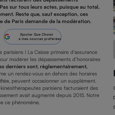
Pas sur tous leurs actes, puisque au total,
atif sèche-linge
atif smartphone
atif nettoyeur haute
ateur mutuelle
ement. Reste que, sauf exception, ces
on
ie de Paris demande de la modération.
Réparation
Ajouter
Que Choisir
Obsèques - Pompes
teur des devis d’opticiens
à mes sources préférées
funèbres
eur-congélateur
dio
 robot
parisiens ! La Caisse primaire d’assurance
nduction
son
ranulés
 pour modérer les dépassements d’honoraires
irante
e multifonction
électrique
es derniers sont, règlementairement,
Panneaux
r mobile
r portable
photovoltaïques
omme un rendez-vous en dehors des horaires
 Médicament
 balai
tifiée, peuvent occasionner un supplément.
omplémentaire santé
 traîneau
ctile
Circuits courts et
kinésithérapeutes parisiens facturaient des
alimentation locale
Puériculture - Produit
 automatique
ssement avait augmenté depuis 2015.
Notre
pour bébé
ence ce phénomène
.
Banque en ligne
seur
vapeur