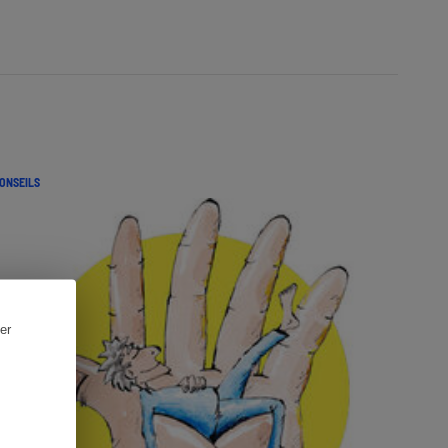
ONSEILS
er