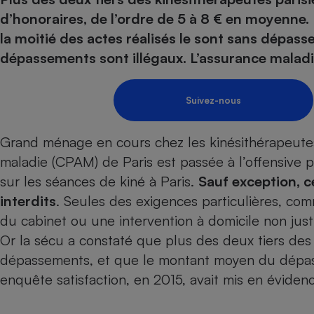
Energie
Nutrition
Assurance auto
d’honoraires, de l’ordre de 5 à 8 € en moyenne. 
-nous ?
Produit alimentaire
Carburant
Compar
Compar
Compar
Compar
la moitié des actes réalisés le sont sans dépass
pressi
Choisir son fioul
Assurance
Sécurité - Hygiène
Circulation routière
dépassements sont illégaux. L’assurance malad
Choisir son pellet
Banque - Crédit
Crédit immobilier
Contrôle technique - 
Comparateur assurance emprunteur
Epargne - Fiscalité
Maison de retraite
Compara
Pièce détachée
Suivez-nous
Energie Moins Chère Ensemble
Comparatif réfrigérat
Comparatif casque au
Comparatif tondeuse
Moto
Grand ménage en cours chez les kinésithérapeutes 
Comparatif plaque à i
Comparatif barre de 
Comparatif poêle à g
Supermarché - Drive
maladie (CPAM) de Paris est passée à l’offensive
Comparatif hotte asp
Comparatif imprimant
Comparatif radiateur 
sur les séances de kiné à Paris.
Sauf exception, c
Électricité - Gaz
Hygiène - Beauté
Comparatif climatiseu
Comparatif ordinateu
interdits
. Seules des exigences particulières, c
Tous les comparateurs
Maladie - Médecine -
Comparatif aspirateur
Comparatif ultrabook
Aménagement
du cabinet ou une intervention à domicile non jus
Toutes les cartes interactives
Système de santé - C
Comparatif aspirateur
Comparatif tablette ta
Supermarché - Drive
Or la sécu a constaté que plus des deux tiers des 
Bricolage - Jardinage
Retraite
Comparatif cafetière
dépassements, et que le montant moyen du dépa
Chauffage
Speedtest - Testez le débit de votre
enquête satisfaction, en 2015, avait mis en évid
Mutuelle
Comparatif robot cui
Image et son
Produit d'entretien
connexion Internet
Comparatif centrale 
Comparateur auto
Informatique
Sécurité domestique