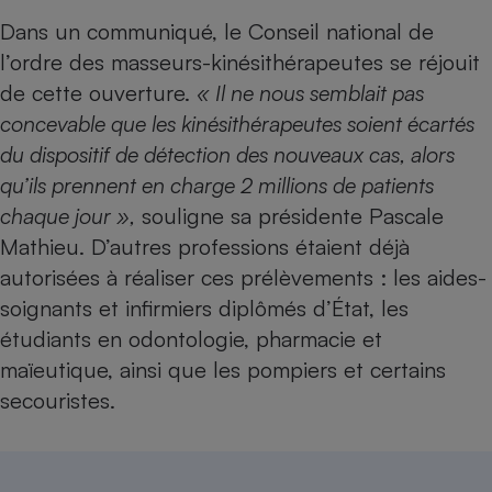
Téléphone mobile -
Dans un communiqué, le Conseil national de
Smartphone
Plaque de cuisson à
l’ordre des masseurs-kinésithérapeutes se réjouit
induction
de cette ouverture.
« Il ne nous semblait pas
concevable que les kinésithérapeutes soient écartés
du dispositif de détection des nouveaux cas, alors
Climatiseur -
Ventilateur
qu’ils prennent en charge 2 millions de patients
chaque jour »,
souligne sa présidente Pascale
Mathieu. D’autres professions étaient déjà
Antivirus
autorisées à réaliser ces prélèvements : les aides-
Climatiseur -
soignants et infirmiers diplômés d’État, les
Ventilateur
étudiants en odontologie, pharmacie et
maïeutique, ainsi que les pompiers et certains
secouristes.