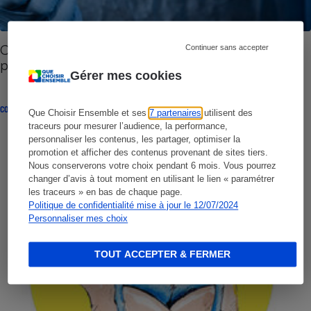
Covid-19 - Feu vert pour proposer des tests en
Continuer sans accepter
pharmacie
Gérer mes cookies
CONSEILS
Que Choisir Ensemble et ses
7 partenaires
utilisent des
traceurs pour mesurer l’audience, la performance,
personnaliser les contenus, les partager, optimiser la
promotion et afficher des contenus provenant de sites tiers.
Nous conserverons votre choix pendant 6 mois. Vous pourrez
changer d’avis à tout moment en utilisant le lien « paramétrer
les traceurs » en bas de chaque page.
Politique de confidentialité mise à jour le 12/07/2024
Personnaliser mes choix
TOUT ACCEPTER & FERMER