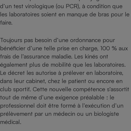
d’un test virologique (ou PCR), à condition que
Petit électroménager - U
Complément
les laboratoires soient en manque de bras pour le
alimentaire
faire.
Mutuelle
Assurance emprunteur
Toujours pas besoin d’une ordonnance pour
bénéficier d’une telle prise en charge, 100 % aux
frais de l’assurance maladie. Les kinés ont
Matelas
Champagne
bouteille
également plus de mobilité que les laboratoires.
Banque en 
Le décret les autorise à prélever en laboratoire,
Téléviseur
dans leur cabinet, chez le patient ou encore en
Antimoustique
Lave-linge
club sportif. Cette nouvelle compétence s’assortit
tout de même d’une exigence préalable : le
professionnel doit être formé à l’exécution d’un
prélèvement par un médecin ou un biologiste
Radiateur électrique
médical.