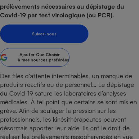
pression
Choisir son fioul
Assurance
Sécurité - Hygiène
Circulation routière
prélèvements nécessaires au dépistage du
Choisir son pellet
Crédit immobilier
Banque - Crédit
Covid-19 par test virologique (ou PCR).
Contrôle technique - Rép
Comparateur assurance emprunteur
Maison de retraite
Epargne - Fiscalité
Comparateu
Pièce détachée
Energie Moins Chère Ensemble
Comparatif réfrigérateur
Comparatif casque audio
Comparatif tondeuse ro
Suivez-nous
Moto
Comparatif plaque à indu
Comparatif barre de son
Comparatif poêle à gran
Supermarché - Drive
Comparatif hotte aspira
Comparatif imprimante m
Comparatif radiateur éle
Ajouter
Que Choisir
à mes sources préférées
Électricité - Gaz
Hygiène - Beauté
Comparatif climatiseur m
Comparatif ordinateur p
Tous les comparateurs
Maladie - Médecine - Mé
Comparatif aspirateur bal
Comparatif ultrabook
Des files d’attente interminables, un manque de
Aménagement
Toutes les cartes interactives
produits réactifs ou de personnel… Le dépistage
Système de santé - Com
Comparatif aspirateur tr
Comparatif tablette tacti
Supermarché - Drive
Bricolage - Jardinage
Retraite
du
Covid-19
sature les laboratoires d’analyses
Comparatif cafetière au
Chauffage
médicales. À tel point que certains se sont mis en
Speedtest - Testez le débit de votre
Mutuelle
Comparatif robot cuiseu
Image et son
Produit d'entretien
connexion Internet
grève. Afin de soulager la pression sur les
Comparatif centrale vap
Comparateur auto
Informatique
Sécurité domestique
professionnels, les kinésithérapeutes peuvent
désormais apporter leur aide. Ils ont le droit de
Internet
réaliser les prélèvements nasopharyngés en vue
Gros électroménager
Téléphonie