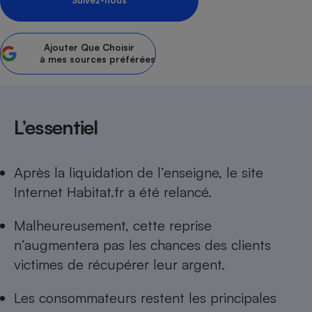
Suivez-nous
Petit électroménager - U
Complément
alimentaire
Ajouter
Que Choisir
Mutuelle
à mes sources préférées
Assurance emprunteur
L’essentiel
Matelas
Champagne
bouteille
Banque en 
Après la liquidation de l’enseigne, le site
Téléviseur
Internet Habitat.fr a été relancé.
Antimoustique
Lave-linge
Malheureusement, cette reprise
n’augmentera pas les chances des clients
victimes de récupérer leur argent.
Radiateur électrique
Les consommateurs restent les principales