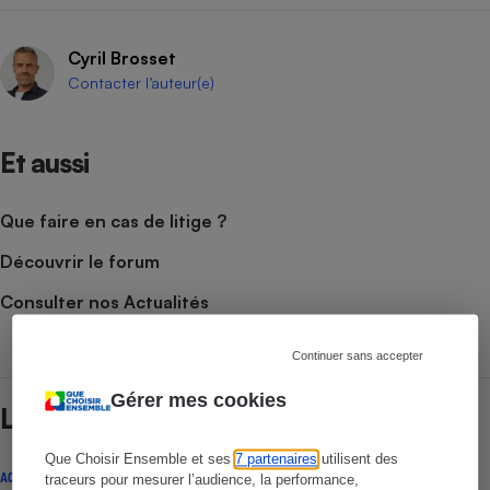
Cyril Brosset
Contacter l’auteur(e)
Et aussi
Que faire en cas de litige ?
Découvrir le forum
Consulter nos Actualités
Continuer sans accepter
Gérer mes cookies
Lire aussi
Que Choisir Ensemble et ses
7 partenaires
utilisent des
ACTUALITÉ
traceurs pour mesurer l’audience, la performance,