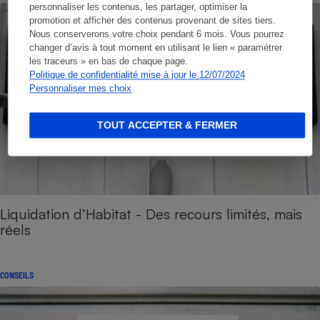
personnaliser les contenus, les partager, optimiser la
promotion et afficher des contenus provenant de sites tiers.
Nous conserverons votre choix pendant 6 mois. Vous pourrez
changer d’avis à tout moment en utilisant le lien « paramétrer
les traceurs » en bas de chaque page.
Politique de confidentialité mise à jour le 12/07/2024
Personnaliser mes choix
TOUT ACCEPTER & FERMER
Liquidation d’Habitat - Des recours limités, mais
réels
CONSEILS