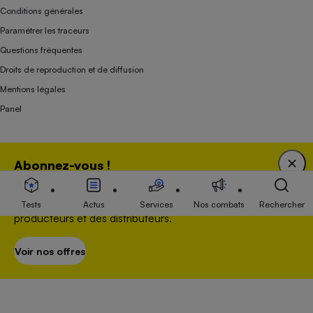
Conditions générales
Paramétrer les traceurs
Questions fréquentes
Droits de reproduction et de diffusion
Mentions légales
Panel
Association indépendante de l’État, des syndicats, des producteurs et des
Abonnez-vous !
distributeurs depuis 1951.
Bénéficiez d'une expertise unique tout en soutenant
une association 100 % indépendante de l'Etat, des
Tests
Actus
Services
Nos combats
Rechercher
producteurs et des distributeurs.
Voir nos offres
S’abonner