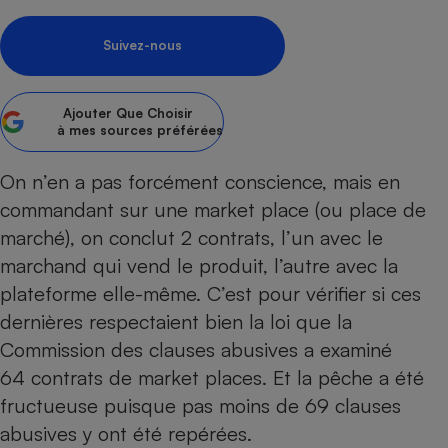
Petit électroménager - U
Complément
Suivez-nous
alimentaire
Mutuelle
Assurance emprunteur
Ajouter
Que Choisir
à mes sources préférées
On n’en a pas forcément conscience, mais en
Matelas
Champagne
commandant sur une
market place
(ou place de
bouteille
Banque en 
marché), on conclut 2 contrats, l’un avec le
Téléviseur
marchand qui vend le produit, l’autre avec la
Antimoustique
plateforme elle-même. C’est pour vérifier si ces
Lave-linge
dernières respectaient bien la loi que la
Commission des clauses abusives a examiné
64 contrats de market places. Et la pêche a été
Radiateur électrique
fructueuse puisque pas moins de 69 clauses
abusives y ont été repérées.