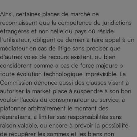
Téléphone mobile -
Smartphone
Ainsi, certaines places de marché ne
Plaque de cuisson à
induction
reconnaissent que la compétence de juridictions
étrangères et non celle du pays où réside
l’utilisateur, obligent ce dernier à faire appel à un
Climatiseur -
médiateur en cas de litige sans préciser que
Ventilateur
d’autres voies de recours existent, ou bien
considèrent comme « cas de force majeure »
Antivirus
toute évolution technologique imprévisible. La
Climatiseur -
Commission dénonce aussi des clauses visant à
Ventilateur
autoriser la market place à suspendre à son bon
vouloir l’accès du consommateur au service, à
plafonner arbitrairement le montant des
réparations, à limiter ses responsabilités sans
raison valable, ou encore à prévoir la possibilité
de récupérer les sommes et les biens non